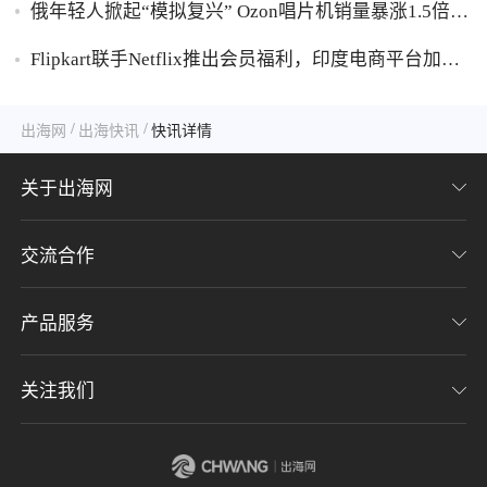
俄年轻人掀起“模拟复兴” Ozon唱片机销量暴涨1.5倍黑
胶破万卢布
Flipkart联手Netflix推出会员福利，印度电商平台加码
内容生态布局
/
/
出海网
出海快讯
快讯详情
关于出海网
交流合作
关于我们
加入我们
产品服务
联系我们
用户协议
意见反馈
关注我们
CHWE全球跨境电商展
隐私协议
海潮品牌出海
出海网服务号