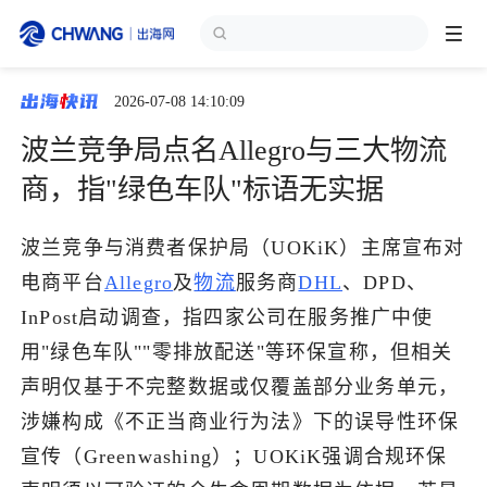
2026-07-08 14:10:09
跨境展会
登录/注册
个人中心
波兰竞争局点名Allegro与三大物流
出海服务
商，指"绿色车队"标语无实据
出海资讯
波兰竞争与消费者保护局（UOKiK）主席宣布对
电商平台
Allegro
及
物流
服务商
DHL
、DPD、
跨境报告
InPost启动调查，指四家公司在服务推广中使
用"绿色车队""零排放配送"等环保宣称，但相关
声明仅基于不完整数据或仅覆盖部分业务单元，
出海导航
涉嫌构成《不正当商业行为法》下的误导性环保
宣传（Greenwashing）；UOKiK强调合规环保
出海交流群