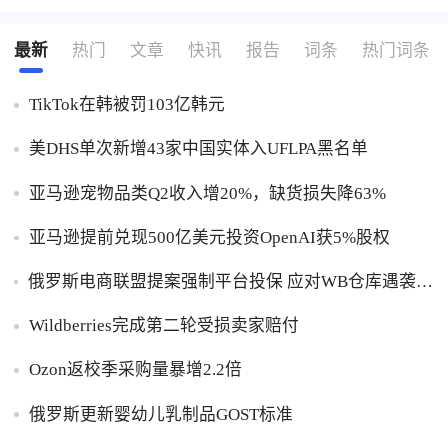
最新
热门
文章
快讯
报告
词条
热门词条
TikTok在韩被罚103亿韩元
美DHS单次新增43家中国实体入UFLPA黑名单
亚马逊宠物品类Q2收入增20%，缺货损失降63%
亚马逊提前兑现500亿美元投资OpenAI获5%股权
俄罗斯电商联盟提案强制平台投保 应对WB仓库遇袭卖
家货损危机
Wildberries完成第二轮受损卖家赔付
Ozon返校季采购量暴增2.2倍
俄罗斯更新婴幼儿乳制品GOST标准