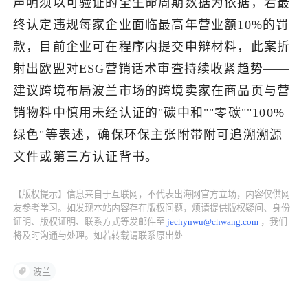
声明须以可验证的全生命周期数据为依据，若最
终认定违规每家企业面临最高年营业额10%的罚
了解出海网
款，目前企业可在程序内提交申辩材料，此案折
射出欧盟对ESG营销话术审查持续收紧趋势——
建议跨境布局波兰市场的跨境卖家在商品页与营
销物料中慎用未经认证的"碳中和""零碳""100%
绿色"等表述，确保环保主张附带附可追溯溯源
文件或第三方认证背书。
【版权提示】信息来自于互联网，不代表出海网官方立场，内容仅供网
友参考学习。如发现本站内容存在版权问题，烦请提供版权疑问、身份
证明、版权证明、联系方式等发邮件至
jechynwu@chwang.com
，我们
将及时沟通与处理。如若转载请联系原出处
波兰