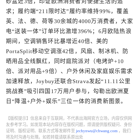
砂盆近3倍，印证欧洲消费者对便捷生活的追
求；履约端“211限时达”履约率维持99%，覆盖
了解出海网
英、法、德、荷等30余城的4000万消费者，大家
电“送装一体”订单环比激增396%；6月欧陆热浪
期间，空调销售环比暴增近40倍、美的
PortaSplit移动空调涨42倍，风扇、制冰机、防
晒用品全线飘红，同时庭院派对（电烤炉+10
倍、派对用品+9倍）、户外休闲及家庭娱乐需求
加速释放，Joybuy还联合Strava发起“11.11公里
挑战赛”吸引四国17万用户参与，勾勒出欧洲夏
日“降温+户外+娱乐”三位一体的消费新图景。
【版权提示】信息来自于互联网，不代表出海网官方立场，内容仅供网
友参考学习。如发现本站内容存在版权问题，烦请提供版权疑问、身份
证明、版权证明、联系方式等发邮件至
jechynwu@chwang.com
，我们
将及时沟通与处理。如若转载请联系原出处