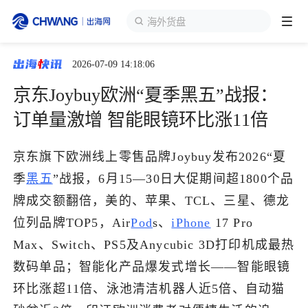
海外货盘
2026-07-09 14:18:06
跨境展会
登录/注册
个人中心
京东Joybuy欧洲“夏季黑五”战报：
出海服务
订单量激增 智能眼镜环比涨11倍
出海资讯
京东旗下欧洲线上零售品牌Joybuy发布2026“夏
季
黑五
”战报，6月15—30日大促期间超1800个品
跨境报告
牌成交额翻倍，美的、苹果、TCL、三星、德龙
位列品牌TOP5，Air
Pod
s、
iPhone
17 Pro
Max、Switch、PS5及Anycubic 3D打印机成最热
出海导航
数码单品；智能化产品爆发式增长——智能眼镜
环比涨超11倍、泳池清洁机器人近5倍、自动猫
出海交流群