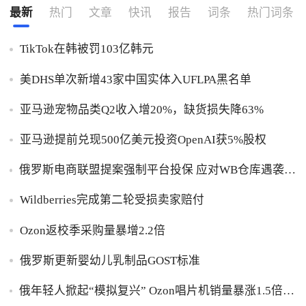
最新
热门
文章
快讯
报告
词条
热门词条
TikTok在韩被罚103亿韩元
美DHS单次新增43家中国实体入UFLPA黑名单
亚马逊宠物品类Q2收入增20%，缺货损失降63%
亚马逊提前兑现500亿美元投资OpenAI获5%股权
俄罗斯电商联盟提案强制平台投保 应对WB仓库遇袭卖
家货损危机
Wildberries完成第二轮受损卖家赔付
Ozon返校季采购量暴增2.2倍
俄罗斯更新婴幼儿乳制品GOST标准
俄年轻人掀起“模拟复兴” Ozon唱片机销量暴涨1.5倍黑