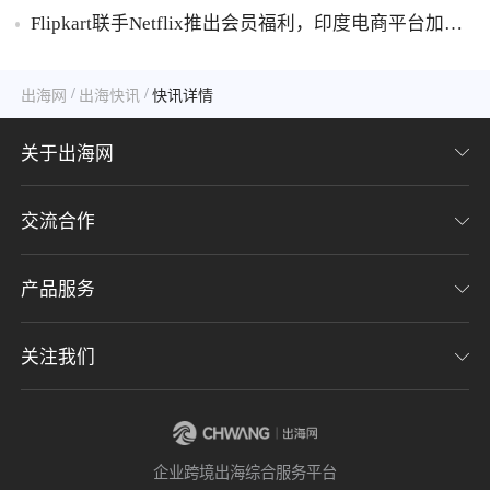
胶破万卢布
Flipkart联手Netflix推出会员福利，印度电商平台加码
内容生态布局
/
/
出海网
出海快讯
快讯详情
关于出海网
交流合作
关于我们
加入我们
产品服务
联系我们
用户协议
意见反馈
关注我们
CHWE全球跨境电商展
隐私协议
海潮品牌出海
出海网服务号
企业跨境出海综合服务平台
海贝分销
出海网小程序