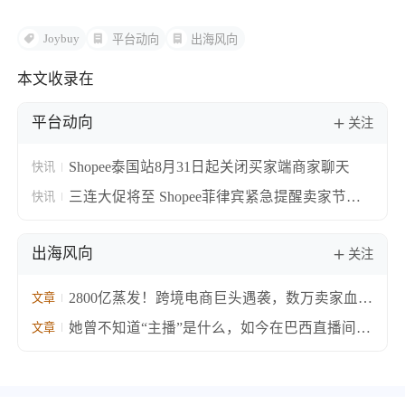
Joybuy
平台动向
出海风向
本文收录在
平台动向
关注
Shopee泰国站8月31日起关闭买家端商家聊天
快讯
三连大促将至 Shopee菲律宾紧急提醒卖家节前
快讯
完成订单交接避延误
出海风向
关注
2800亿蒸发！跨境电商巨头遇袭，数万卖家血本
文章
无归
她曾不知道“主播”是什么，如今在巴西直播间卖
文章
火中国箱包