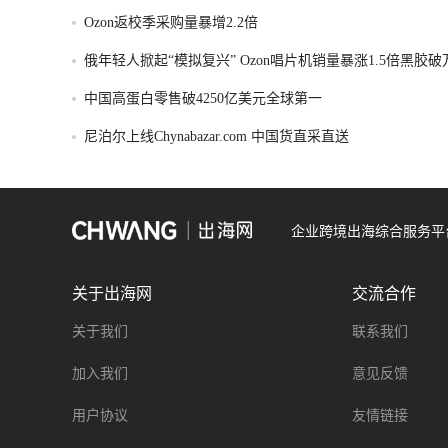
Ozon返校季采购量暴增2.2倍
俄年轻人掀起“模拟复兴” Ozon唱片机销量暴涨1.5倍黑胶
中国高蛋白零售破4250亿美元全球第一
尼泊尔上线Chynabazar.com 中国货直采直送
企业跨境出海综合服务平
关于出海网
交流合作
关于我们
联系我们
加入我们
意见反馈
用户协议
友情链接