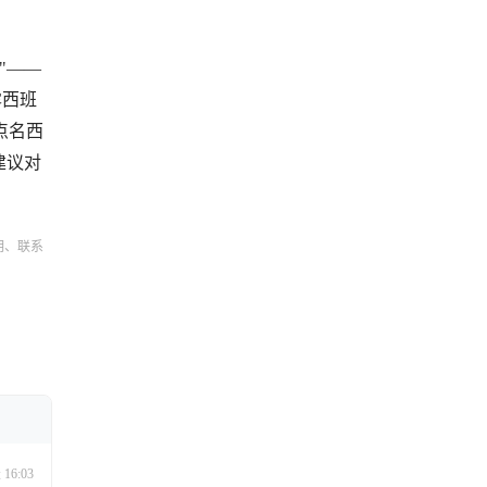
"——
露西班
点名西
建议对
明、联系
16:03