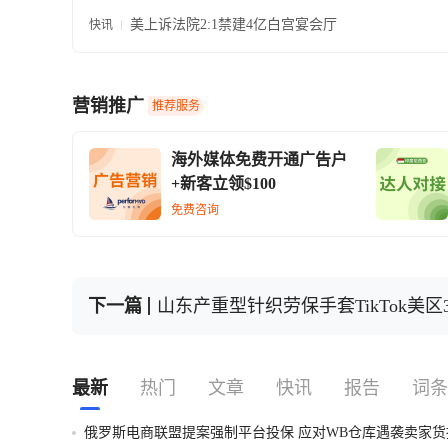
美上诉法院2:1禁建4亿白宫宴会厅
快讯
营销推广
推荐服务
海外媒体免费开通广告户
+新客立领$100
免费咨询
下一篇
山东产重型针织劳保手套TikTok美区3
最新
热门
文章
快讯
报告
词条
俄罗斯电商联盟提案强制平台投保 应对WB仓库遇袭卖家货