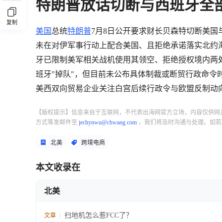
特朗普放话切断与西班牙全
复制
美国
总统
特朗普
7月8日公开要求财长贝森特切断美国
未在对伊军事行动上配合美国、且拒绝承诺落实北约海牙
牙已限制美军相关战机使用其领空、拒绝授权境内两
班牙"掉队"，但目前未公布具体制裁或断贸行政命
美西双向贸易企业关注白宫后续行政令与欧盟反制动
【版权提示】信息来自于互联网，不代表出海网官方立场，内容仅供网
方式等发邮件至
jechynwu@chwang.com
，我们将及时沟通与处理。如若
北美
跨境电商
本文收录在
北美
扫地机怎么惹FCC了？
文章