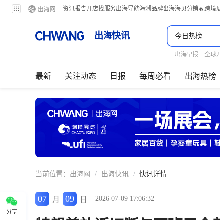
资讯
报告
开店
找服务
出海导航
海潮品牌出海
海贝分销
🔥跨境
出海快讯
出海早报
全球
最新
关注动态
日报
每周必看
出海热榜
当前位置：
出海网
/
出海快讯
/
快讯详情
07
09
2026-07-09 17:06:32
月
日
分享