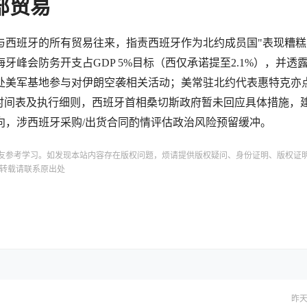
部贸易
与西班牙的所有贸易往来，指责西班牙作为北约成员国"表现糟糕
峰会防务开支占GDP 5%目标（西仅承诺提至2.1%），并透
处美军基地参与对伊朗空袭相关活动；美常驻北约代表惠特克亦
令时间表及执行细则，西班牙首相桑切斯政府暂未回应具体措施，
向，涉西班牙采购/出货合同酌情评估政治风险预留缓冲。
友参考学习。如发现本站内容存在版权问题，烦请提供版权疑问、身份证明、版权证
转载请联系原出处
昨天 