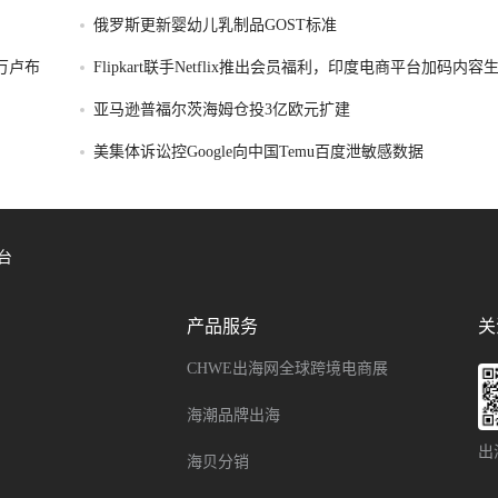
俄罗斯更新婴幼儿乳制品GOST标准
破万卢布
Flipkart联手Netflix推出会员福利，印度电商平台加码内
亚马逊普福尔茨海姆仓投3亿欧元扩建
美集体诉讼控Google向中国Temu百度泄敏感数据
台
产品服务
关
CHWE出海网全球跨境电商展
海潮品牌出海
出
海贝分销