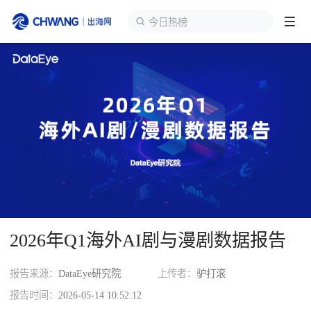
今日热榜
跨境展会
登录/注册
个人中心
出海服务
出海资讯
跨境报告
2026年Q1海外AI剧与漫剧数据报告
出海导航
报告来源：
DataEye研究院
上传者：
驴打滚
出海交流群
报告时间：
2026-05-14 10:52:12