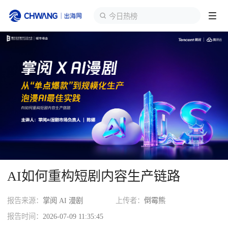
今日热榜
跨境展会
登录/注册
个人中心
出海服务
出海资讯
跨境报告
AI如何重构短剧内容生产链路
出海导航
报告来源：
掌阅 AI 漫剧
上传者：
倒霉熊
出海交流群
报告时间：
2026-07-09 11:35:45