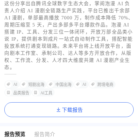
这份分享出自腾讯全球数字生态大会，掌阅泡漫 AI 负
责人介绍 AI 漫剧全链路生产实践，平台已推出千余部
了解出海网
AI 漫剧，单部最高播放 7000 万，制作成本降低 70%、
周期压缩至 5 天，产出多部多平台爆款作品。泡漫 AI
搭建 IP、工具、分发三位一体闭环，开放万部全品类小
说 IP，提供剧本到成片一站式自动制作工具，搭配智能
投放系统打通变现链路。未来平台将上线开放平台，面
向剧本工作室、承制公司、达人等多方开放合作，从版
权、工作流、分发、人才四大维度共建 AI 漫剧产业生
态。
AI
AI
短剧出海
中国出海
跨境电商
品类报告
AI工具
下载报告
报告预览
报告简介