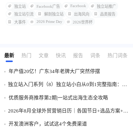
Facebook
独立站
Facebook广告
独立站推广
独立站引流
解剖独立站
出海风向
品类报告
2026 Prime Day
大事件
2026世界杯
最新
热门
文章
快讯
报告
词条
热门词条
年产值20亿！广东34年老牌大厂突然停摆
独立站入门系列（8）独立站小白从0到1完整指南：建
站、推广、收款一步到位！
优质服务商推荐第2期|一站式出海生态全攻略
2026年8月全球外贸营销日历｜各国节日+选品方案+实
操策略，外贸人直接收藏！
开发澳洲客户，试试这4个免费渠道