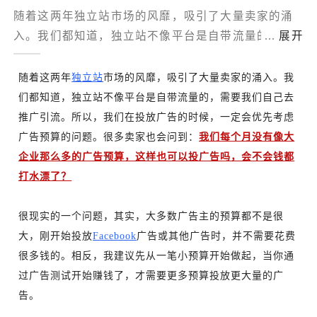
随着这两年独立站市场的风靡，吸引了大量卖家的涌
了解出海网
入。我们都知道，独立站不像平台是自带流量的，需
...
展开
要我们自己去推广引流。所以，我们在投放广告的时
候，一定会优先考虑广告预算的问题。很多卖家也会
随着这两年
独立站
市场的风靡，吸引了大量卖家的涌入。我
问到：我们每个月没有像大企业那么多的广告预算，
们都知道，独立站不像平台是自带流量的，需要我们自己去
这样也可以投广告吗，会不会钱都打水漂了？
推广引流。所以，我们在投放广告的时候，一定会优先考虑
广告预算的问题。很多卖家也会问到：
我们每个月没有像大
企业那么多的广告预算，这样也可以投广告吗，会不会钱都
打水漂了？
很现实的一个问题，其实，大多数广告主的预算都不是很
大，刚开始投放
Facebook
广告或其他广告时，并不需要花费
很多钱的。相反，我建议先从一笔小预算开始做起，当你通
过广告测试开始赚钱了，才需要更多预算投放更大量的广
告。