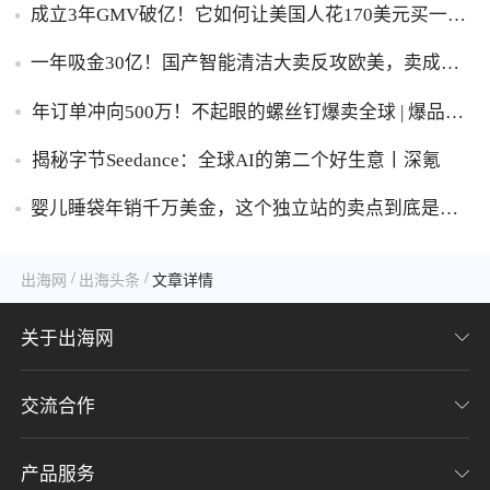
成立3年GMV破亿！它如何让美国人花170美元买一台
助眠灯？
一年吸金30亿！国产智能清洁大卖反攻欧美，卖成全
球第一
年订单冲向500万！不起眼的螺丝钉爆卖全球 | 爆品洞
察
揭秘字节Seedance：全球AI的第二个好生意丨深氪
婴儿睡袋年销千万美金，这个独立站的卖点到底是什
么？
/
/
出海网
出海头条
文章详情
关于出海网
交流合作
关于我们
加入我们
产品服务
联系我们