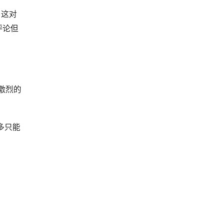
。这对
评论但
争激烈的
多只能