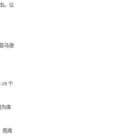
支出。让
年亚马逊
19 个
因为库
，而库