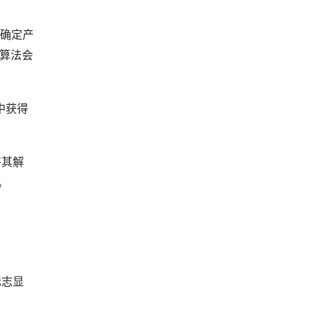
来确定产
的算法会
中获得
将其解
。
标志显