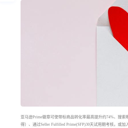
亚马逊Prime徽章可使带标商品转化率最高提升约74%、搜索曝
得）、通过Seller Fulfilled Prime(SFP)30天试用期