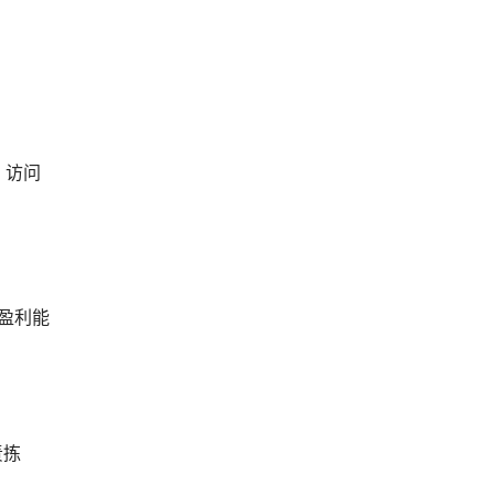
，访问
盈利能
责拣