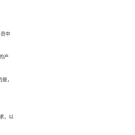
会员中
的产
的是，
要求，以