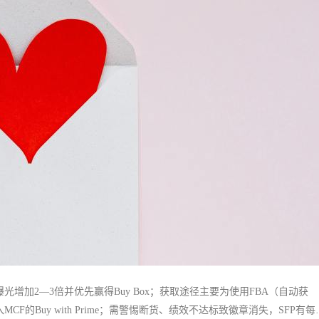
光增加2—3倍并优先赢得Buy Box；获取途径主要为使用FBA（自动获
考核，或加入MCF的Buy with Prime；需警惕断货、绩效不达标致徽章消失，SFP有每