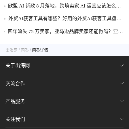
工具盘点！
欧盟 AI 新政 8 月落地，跨境卖家 AI 运营应该怎么应
对？
外贸AI获客工具有哪些？好用的外贸AI获客工具盘
点！
四年流失 75 万卖家，亚马逊品牌卖家还能做吗？亚马
逊品牌化生存转型攻略！
/
/
出海网
问答
问答详情
关于出海网
交流合作
关于我们
加入我们
产品服务
联系我们
用户协议
意见反馈
关注我们
CHWE全球跨境电商展
隐私协议