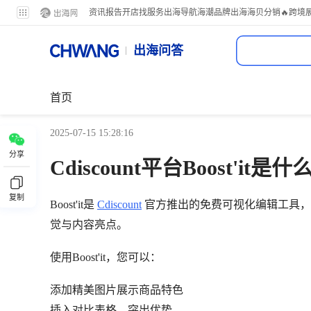
资讯
报告
开店
找服务
出海导航
海潮品牌出海
海贝分销
🔥跨境
出海问答
首页
2025-07-15 15:28:16
分享
Cdiscount平台Boost'it是什
复制
Boost'it是
Cdiscount
官方推出的免费可视化编辑工具，
觉与内容亮点。
使用Boost'it，您可以：
添加精美图片展示商品特色
插入对比表格，突出优势