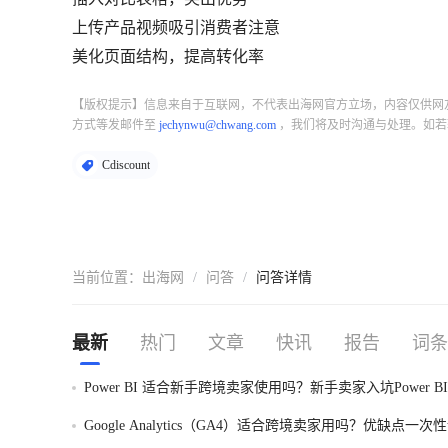
上传产品视频吸引消费者注意
美化页面结构，提高转化率
【版权提示】信息来自于互联网，不代表出海网官方立场，内容仅供网
方式等发邮件至
jechynwu@chwang.com
，我们将及时沟通与处理。如若
Cdiscount
当前位置：
出海网
/
问答
/
问答详情
最新
热门
文章
快讯
报告
词条
Power BI 适合新手跨境卖家使用吗？新手卖家入坑Power B
一次性讲明白！
Google Analytics（GA4）适合跨境卖家用吗？优缺点一次