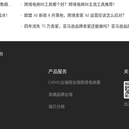
售趋势
跨境电商BI工具哪个好？跨境电商BI主流工具推荐！
盘点！
欧盟 AI 新政 8 月落地，跨境卖家 AI 运营应该怎么应对？
四年流失 75 万卖家，亚马逊品牌卖家还能做吗？亚马逊品
存转型攻略！
台
产品服务
关
CHWE出海网全球跨境电商展
海潮品牌出海
出
海贝分销