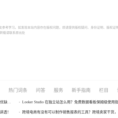
友参考学习。如发现本站内容存在版权问题，烦请提供版权疑问、身份证明、版权证
转载请联系原出处
热门词条
问答
服务
新手指南
栏目
I优缺点
Looker Studio 在独立站怎么用？免费数据看板保姆级使用
性讲透！
跨境电商有没有可以制作销售报表的工具？跨境卖家干货，
制作销售报表的工具盘点！