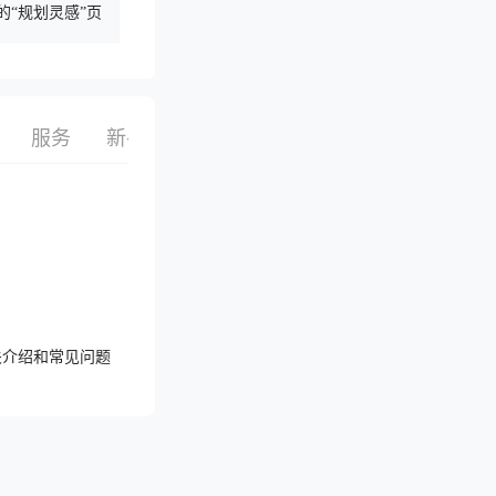
心的“规划灵感”页
服务
新手指南
栏目
话题
搜索
选品
关介绍和常见问题