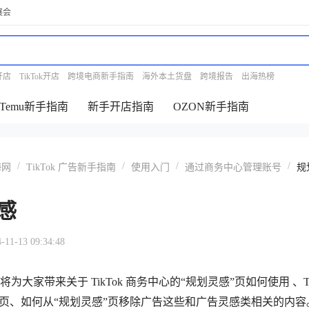
展会
开店
TikTok开店
跨境电商新手指南
海外本土货盘
跨境报告
出海热榜
Temu新手指南
新手开店指南
OZON新手指南
/
/
/
/
海网
TikTok 广告新手指南
使用入门
通过商务中心管理账号
规
感
-13 09:34:48
为大家带来关于 TikTok 商务中心的“规划灵感”页如何使用 、Ti
”页、如何从“规划灵感”页移除广告这些和广告灵感类相关的内容