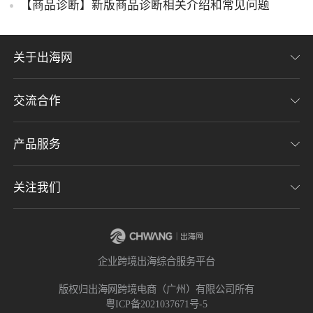
【商品诊断】新版商品诊断相关介绍和常见问题
关于出海网
交流合作
关于我们
加入我们
产品服务
联系我们
用户协议
意见反馈
关注我们
CHWE全球跨境电商展
隐私协议
海潮品牌出海
出海网服务号
企业跨境出海综合服务平台
海贝分销
出海网小程序
版权归出海网跨境电商（广州）有限公司所有
粤ICP备2021037671号-5
出海网社群