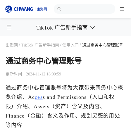
TikTok 广告新手指南
跨境展会
登录/注册
个人中心
/
/
/
出海网
TikTok 广告新手指南
使用入门
通过商务中心管理账号
出海服务
通过商务中心管理账号
出海资讯
更新时间：2024-11-12 18:00:59
跨境报告
通过商务中心管理账号将为大家带来商务中心概
览介绍、Ac
ces
s and Permissions（入口和权
出海导航
限）介绍、Assets（资产）含义及内容、
Finance（金融）含义及作用、规划灵感的用处
出海交流群
等内容