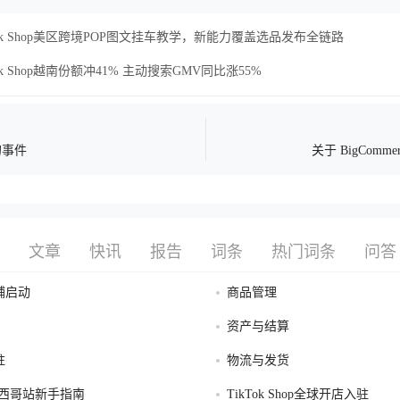
Tok Shop美区跨境POP图文挂车教学，新能力覆盖选品发布全链路
Tok Shop越南份额冲41% 主动搜索GMV同比涨55%
的事件
关于 BigCommer
文章
快讯
报告
词条
热门词条
问答
铺启动
商品管理
资产与结算
驻
物流与发货
op墨西哥站新手指南
TikTok Shop全球开店入驻