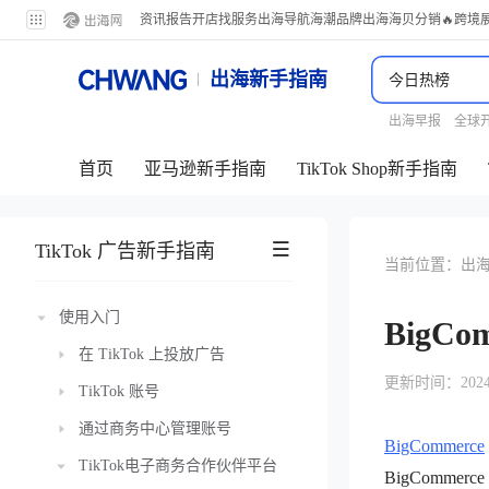
资讯
报告
开店
找服务
出海导航
海潮品牌出海
海贝分销
🔥跨境
出海新手指南
出海早报
全球
首页
亚马逊新手指南
TikTok Shop新手指南
TikTok 广告新手指南
当前位置：
出
使用入门
BigCo
在 TikTok 上投放广告
更新时间：2024-11
TikTok 账号
通过商务中心管理账号
BigCommerce
TikTok电子商务合作伙伴平台
BigCommerc