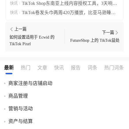
TikTok Shop东南亚上线内容授权工具，3天响应
快讯
期让搬运视频合规转正
TikTok卷发头巾两周420万播放，比亚马逊睡帽
快讯
贵十倍仍卖断货
上一篇
下一篇
如何设置适用于 Ecwid 的
FutureShop 上的 TikTok益处
TikTok Pixel
最新
热门
文章
快讯
报告
词条
热门词条
商家注册与店铺启动
商品管理
营销与活动
资产与结算