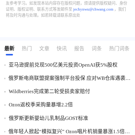
友参考学习。如发现本站内容存在版权问题，烦请提供版权疑问、身份
证明、版权证明、联系方式等发邮件至
jechynwu@chwang.com
，我们
了解出海网
将及时沟通与处理。如若转载请联系原出处
最新
热门
文章
快讯
报告
词条
热门词条
亚马逊提前兑现500亿美元投资OpenAI获5%股权
俄罗斯电商联盟提案强制平台投保 应对WB仓库遇袭卖
家货损危机
Wildberries完成第二轮受损卖家赔付
Ozon返校季采购量暴增2.2倍
俄罗斯更新婴幼儿乳制品GOST标准
俄年轻人掀起“模拟复兴” Ozon唱片机销量暴涨1.5倍黑