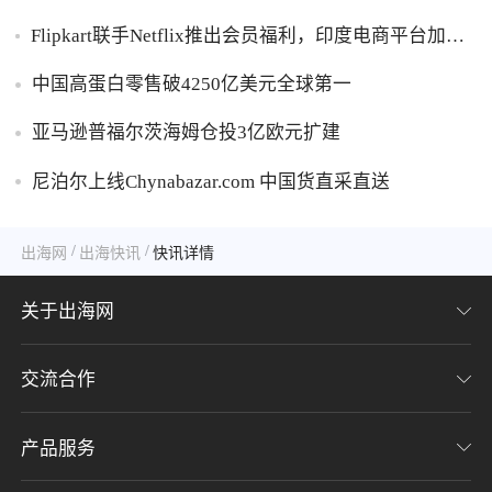
胶破万卢布
Flipkart联手Netflix推出会员福利，印度电商平台加码
内容生态布局
中国高蛋白零售破4250亿美元全球第一
亚马逊普福尔茨海姆仓投3亿欧元扩建
尼泊尔上线Chynabazar.com 中国货直采直送
/
/
出海网
出海快讯
快讯详情
关于出海网
交流合作
关于我们
加入我们
产品服务
联系我们