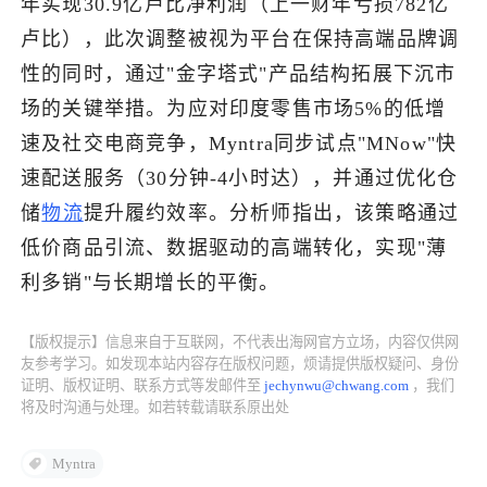
年实现30.9亿卢比净利润（上一财年亏损782亿
卢比），此次调整被视为平台在保持高端品牌调
了解出海网
性的同时，通过"金字塔式"产品结构拓展下沉市
场的关键举措。为应对印度零售市场5%的低增
速及社交电商竞争，Myntra同步试点"MNow"快
速配送服务（30分钟-4小时达），并通过优化仓
储
物流
提升履约效率。分析师指出，该策略通过
低价商品引流、数据驱动的高端转化，实现"薄
利多销"与长期增长的平衡。
【版权提示】信息来自于互联网，不代表出海网官方立场，内容仅供网
友参考学习。如发现本站内容存在版权问题，烦请提供版权疑问、身份
证明、版权证明、联系方式等发邮件至
jechynwu@chwang.com
，我们
将及时沟通与处理。如若转载请联系原出处
Myntra