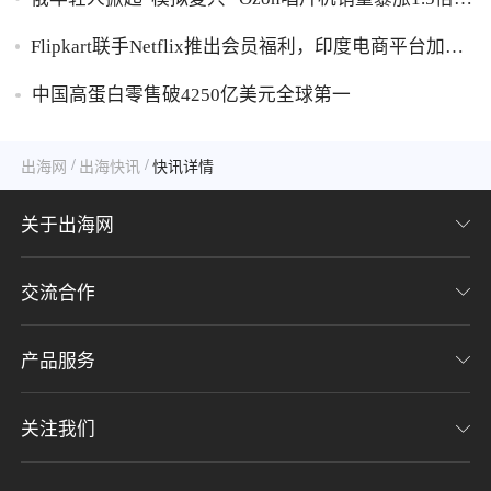
胶破万卢布
Flipkart联手Netflix推出会员福利，印度电商平台加码
内容生态布局
中国高蛋白零售破4250亿美元全球第一
/
/
出海网
出海快讯
快讯详情
关于出海网
交流合作
关于我们
加入我们
产品服务
联系我们
用户协议
意见反馈
关注我们
CHWE全球跨境电商展
隐私协议