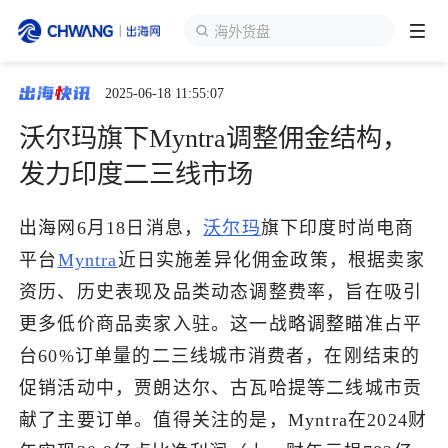
海外货盘
2025-06-18 11:55:07
跨境展会
登录/注册
个人中心
沃尔玛旗下Myntra调整佣金结构，
出海服务
发力印度二三线市场
出海资讯
出海网6月18日消息，
沃尔玛
旗下印度时尚电商
平台
Myntra
近日实施差异化佣金政策，根据卖家
跨境报告
资历、历史表现及品类动态调整费率，旨在吸引
更多低价商品卖家入驻。这一战略调整瞄准占平
台60%订单量的二三线城市消费者，在刚结束的
出海导航
促销活动中，贾朗达尔、古瓦哈提等二线城市贡
献了主要订单。值得关注的是，Myntra在2024财
出海交流群