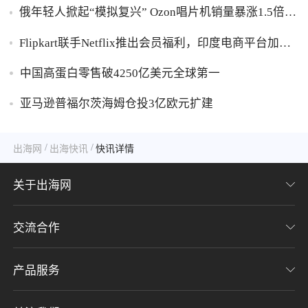
俄年轻人掀起“模拟复兴” Ozon唱片机销量暴涨1.5倍黑
胶破万卢布
Flipkart联手Netflix推出会员福利，印度电商平台加码
内容生态布局
中国高蛋白零售破4250亿美元全球第一
亚马逊普福尔茨海姆仓投3亿欧元扩建
/
/
出海网
出海快讯
快讯详情
关于出海网
交流合作
关于我们
加入我们
产品服务
联系我们
用户协议