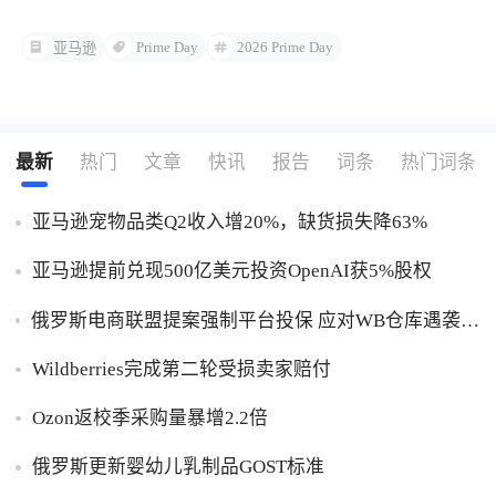
Prime Day
2026 Prime Day
亚马逊
最新
热门
文章
快讯
报告
词条
热门词条
亚马逊宠物品类Q2收入增20%，缺货损失降63%
亚马逊提前兑现500亿美元投资OpenAI获5%股权
俄罗斯电商联盟提案强制平台投保 应对WB仓库遇袭卖
家货损危机
Wildberries完成第二轮受损卖家赔付
Ozon返校季采购量暴增2.2倍
俄罗斯更新婴幼儿乳制品GOST标准