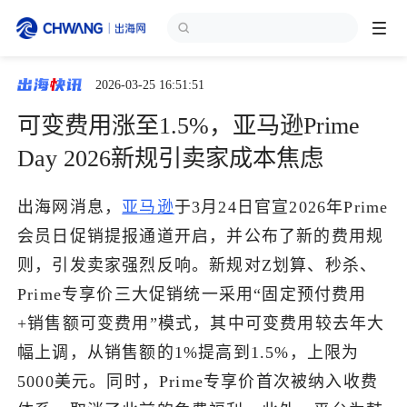
2026-03-25 16:51:51
跨境展会
登录/注册
个人中心
可变费用涨至1.5%，亚马逊Prime
出海服务
Day 2026新规引卖家成本焦虑
出海资讯
出海网消息，
亚马逊
于3月24日官宣2026年Prime
会员日促销提报通道开启，并公布了新的费用规
跨境报告
则，引发卖家强烈反响。新规对Z划算、秒杀、
Prime专享价三大促销统一采用“固定预付费用
+销售额可变费用”模式，其中可变费用较去年大
出海导航
幅上调，从销售额的1%提高到1.5%，上限为
5000美元。同时，Prime专享价首次被纳入收费
出海交流群