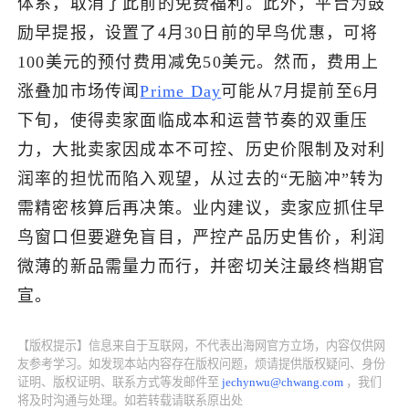
体系，取消了此前的免费福利。此外，平台为鼓
励早提报，设置了4月30日前的早鸟优惠，可将
了解出海网
100美元的预付费用减免50美元。然而，费用上
涨叠加市场传闻
Prime Day
可能从7月提前至6月
下旬，使得卖家面临成本和运营节奏的双重压
力，大批卖家因成本不可控、历史价限制及对利
润率的担忧而陷入观望，从过去的“无脑冲”转为
需精密核算后再决策。业内建议，卖家应抓住早
鸟窗口但要避免盲目，严控产品历史售价，利润
微薄的新品需量力而行，并密切关注最终档期官
宣。
【版权提示】信息来自于互联网，不代表出海网官方立场，内容仅供网
友参考学习。如发现本站内容存在版权问题，烦请提供版权疑问、身份
证明、版权证明、联系方式等发邮件至
jechynwu@chwang.com
，我们
将及时沟通与处理。如若转载请联系原出处