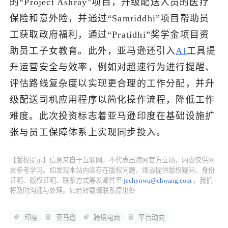
的“Project Ashray”项目，升级配送人员的医疗
保险和意外险，并通过“Samriddhi”项目帮助员
了解出海网
工获取政府福利，通过“Pratidhi”奖学金项目资
助员工子女教育。此外，亚马逊还引入
AI
工具提
升运营安全与效率，例如对超速行为进行提醒、
评估路线复杂度以实现更合理的工作分配，并升
级配送司机应用程序以简化操作流程，降低工作
难度。此次投资标志着亚马逊印度在基础设施扩
张与员工保障体系上实现同步投入。
【版权提示】信息来自于互联网，不代表出海网官方立场，内容仅供网
友参考学习。如发现本站内容存在版权问题，烦请提供版权疑问、身份
证明、版权证明、联系方式等发邮件至
jechynwu@chwang.com
，我们
将及时沟通与处理。如若转载请联系原出处
印度
亚马逊
跨境电商
平台动向