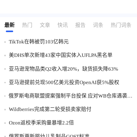
最新
热门
文章
快讯
报告
词条
热门词条
TikTok在韩被罚103亿韩元
美DHS单次新增43家中国实体入UFLPA黑名单
亚马逊宠物品类Q2收入增20%，缺货损失降63%
亚马逊提前兑现500亿美元投资OpenAI获5%股权
俄罗斯电商联盟提案强制平台投保 应对WB仓库遇袭卖
家货损危机
Wildberries完成第二轮受损卖家赔付
Ozon返校季采购量暴增2.2倍
俄罗斯更新婴幼儿乳制品GOST标准