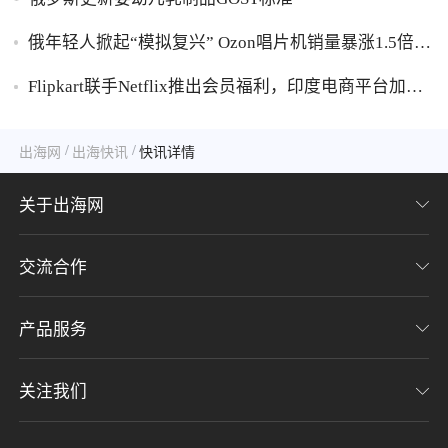
俄年轻人掀起“模拟复兴” Ozon唱片机销量暴涨1.5倍黑
胶破万卢布
Flipkart联手Netflix推出会员福利，印度电商平台加码
内容生态布局
/
/
出海网
出海快讯
快讯详情
关于出海网
交流合作
关于我们
加入我们
产品服务
联系我们
用户协议
意见反馈
关注我们
CHWE全球跨境电商展
隐私协议