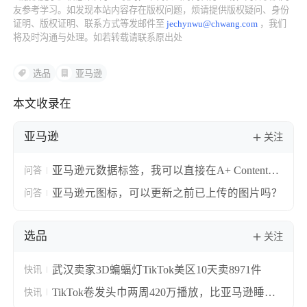
友参考学习。如发现本站内容存在版权问题，烦请提供版权疑问、身份
证明、版权证明、联系方式等发邮件至
jechynwu@chwang.com
，我们
将及时沟通与处理。如若转载请联系原出处
选品
亚马逊
本文收录在
亚马逊
关注
亚马逊元数据标签，我可以直接在A+ Content
问答
Manager中标记图片，而不在上传前标记文件
亚马逊元图标，可以更新之前已上传的图片吗？
问答
吗？
选品
关注
武汉卖家3D蝙蝠灯TikTok美区10天卖8971件
快讯
TikTok卷发头巾两周420万播放，比亚马逊睡帽
快讯