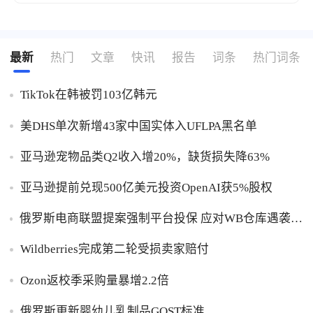
贵十倍仍卖断货
最新
热门
文章
快讯
报告
词条
热门词条
TikTok在韩被罚103亿韩元
美DHS单次新增43家中国实体入UFLPA黑名单
亚马逊宠物品类Q2收入增20%，缺货损失降63%
亚马逊提前兑现500亿美元投资OpenAI获5%股权
俄罗斯电商联盟提案强制平台投保 应对WB仓库遇袭卖
家货损危机
Wildberries完成第二轮受损卖家赔付
Ozon返校季采购量暴增2.2倍
俄罗斯更新婴幼儿乳制品GOST标准