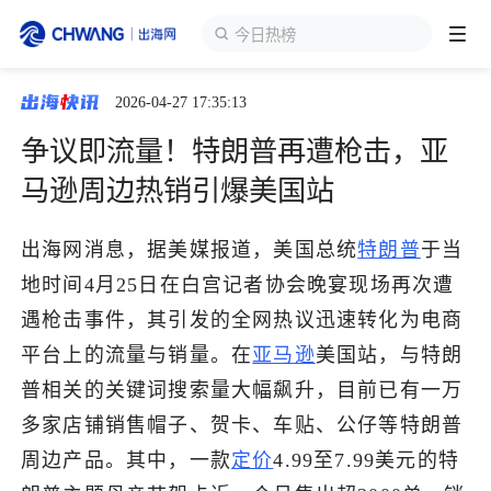
今日热榜
2026-04-27 17:35:13
跨境展会
登录/注册
个人中心
争议即流量！特朗普再遭枪击，亚
出海服务
马逊周边热销引爆美国站
出海资讯
出海网消息，据美媒报道，美国总统
特朗普
于当
地时间4月25日在白宫记者协会晚宴现场再次遭
跨境报告
遇枪击事件，其引发的全网热议迅速转化为电商
平台上的流量与销量。在
亚马逊
美国站，与特朗
普相关的关键词搜索量大幅飙升，目前已有一万
出海导航
多家店铺销售帽子、贺卡、车贴、公仔等特朗普
周边产品。其中，一款
定价
4.99至7.99美元的特
出海交流群