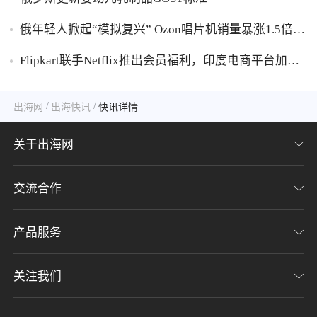
俄年轻人掀起“模拟复兴” Ozon唱片机销量暴涨1.5倍黑
胶破万卢布
Flipkart联手Netflix推出会员福利，印度电商平台加码
内容生态布局
/
/
出海网
出海快讯
快讯详情
关于出海网
交流合作
关于我们
加入我们
产品服务
联系我们
用户协议
意见反馈
关注我们
CHWE全球跨境电商展
隐私协议
海潮品牌出海