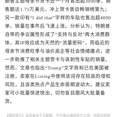
朗普主题母亲节贺卡近一个月售出超3000单，销
售额达1.71万美元，冲上贺卡类目畅销榜第九；
了解出海网
另一款印有“I did that”字样的车贴也售出超4000
单，销量在事件后飞速上涨。分析认为，特朗普
自带的争议属性形成了“支持与反对”两大消费群
体，其IP效应成为天然的“流量密码”，而临近的
母亲节消费旺季与油价高企等社会情绪痛点，进
一步助推了相关主题贺卡与讽刺性车贴的销量。
然而，文章也指出“Trump”文字商标已在美国被
注册，卖家在Listing中使用该词存在较高的侵权
风险，且该类热点产品生命周期波动大，建议卖
家可小批量快进快出，切勿盲目跟风大批量备
货。
【版权提示】信息来自于互联网，不代表出海网官方立场，内容仅供网