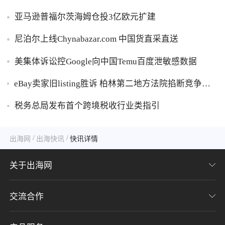
亚马逊普福尔茨海姆仓投3亿欧元扩建
尼泊尔上线Chynabazar.com 中国货直采直送
美集体诉讼控Google向中国Temu百度泄敏感数据
eBay卖家旧listing胜诉 柏林第二地方法院掐断竞争对
手GPSR追溯禁令
税务总局发布首个跨境税收行业类指引
/
/
出海网
出海快讯
快讯详情
关于出海网
交流合作
关于我们