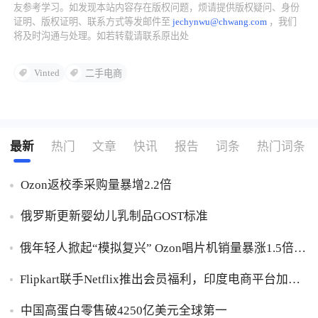
友参考学习。如发现本站内容存在版权问题，烦请提供版权疑问、身份
证明、版权证明、联系方式等发邮件至
jechynwu@chwang.com
，我们
了解出海网
将及时沟通与处理。如若转载请联系原出处
Vinted
二手电商
最新
热门
文章
快讯
报告
词条
热门词条
Ozon返校季采购量暴增2.2倍
俄罗斯更新婴幼儿乳制品GOST标准
俄年轻人掀起“模拟复兴” Ozon唱片机销量暴涨1.5倍黑
胶破万卢布
Flipkart联手Netflix推出会员福利，印度电商平台加码
内容生态布局
中国高蛋白零售破4250亿美元全球第一