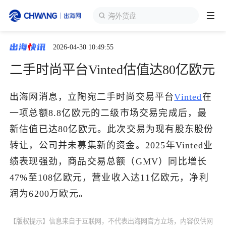
海外货盘
2026-04-30 10:49:55
跨境展会
登录/注册
个人中心
二手时尚平台Vinted估值达80亿欧元
出海服务
出海网消息，立陶宛二手时尚交易平台
Vinted
在
一项总额8.8亿欧元的二级市场交易完成后，最
出海资讯
新估值已达80亿欧元。此次交易为现有股东股份
转让，公司并未募集新的资金。2025年Vinted业
跨境报告
绩表现强劲，商品交易总额（GMV）同比增长
47%至108亿欧元，营业收入达11亿欧元，净利
出海导航
润为6200万欧元。
出海交流群
【版权提示】信息来自于互联网，不代表出海网官方立场，内容仅供网