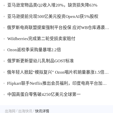
亚马逊宠物品类Q2收入增20%，缺货损失降63%
亚马逊提前兑现500亿美元投资OpenAI获5%股权
俄罗斯电商联盟提案强制平台投保 应对WB仓库遇袭卖
家货损危机
Wildberries完成第二轮受损卖家赔付
Ozon返校季采购量暴增2.2倍
俄罗斯更新婴幼儿乳制品GOST标准
俄年轻人掀起“模拟复兴” Ozon唱片机销量暴涨1.5倍黑
胶破万卢布
Flipkart联手Netflix推出会员福利，印度电商平台加码
内容生态布局
中国高蛋白零售破4250亿美元全球第一
/
/
出海网
出海快讯
快讯详情