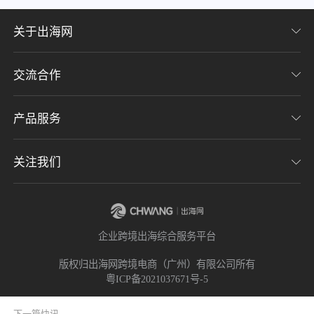
关于出海网
交流合作
关于我们
加入我们
产品服务
联系我们
用户协议
意见反馈
关注我们
CHWE全球跨境电商展
隐私协议
海潮品牌出海
出海网服务号
企业跨境出海综合服务平台
海贝分销
出海网小程序
版权归出海网跨境电商（广州）有限公司所有
粤ICP备2021037671号-5
出海网社群