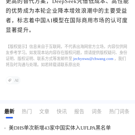
更高的替代方案，DeepSeek凭借低成本、高性能
的优势成为本轮企业降本增效浪潮中的主要受益
了解出海网
者，标志着中国AI模型在国际商用市场的认可度
显著提升。
【版权提示】信息来自于互联网，不代表出海网官方立场，内容仅供网
友参考学习。如发现本站内容存在版权问题，烦请提供版权疑问、身份
证明、版权证明、联系方式等发邮件至
jechynwu@chwang.com
，我们
将及时沟通与处理。如若转载请联系原出处
AI
最新
热门
文章
快讯
报告
词条
热门词条
美DHS单次新增43家中国实体入UFLPA黑名单