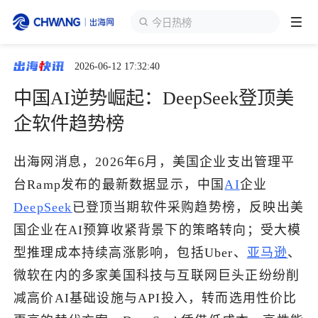
今日热榜
2026-06-12 17:32:40
跨境展会
登录/注册
个人中心
中国AI逆势崛起：DeepSeek登顶美
出海服务
企软件趋势榜
出海资讯
出海网消息，2026年6月，美国企业支出管理平
台Ramp发布的最新数据显示，中国
AI
企业
跨境报告
DeepSeek
已登顶当期软件采购趋势榜，反映出美
国企业在AI预算收紧背景下的策略转向；受大模
型推理成本持续高涨影响，包括Uber、
亚马逊
、
出海导航
微软在内的多家美国科技与互联网巨头正纷纷削
减高价AI基础设施与API投入，转而选用性价比
出海交流群