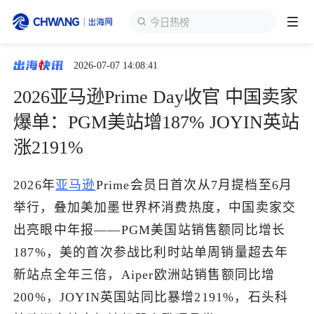
今日热榜
2026-07-07 14:08:41
跨境展会
登录/注册
个人中心
2026亚马逊Prime Day收官 中国卖家
出海服务
爆单：PGM美站增187% JOYIN英站
涨2191%
出海资讯
2026年
亚马逊
Prime会员日首次从7月提档至6月
跨境报告
举行，叠加美加墨世界杯消费热度，中国卖家交
出亮眼中年报——PGM美国站销售额同比增长
出海导航
187%，美的首次参战比利时站单周销量超去年
新站点全年三倍，Aiper欧洲站销售额同比增
出海交流群
200%，JOYIN英国站同比暴增2191%，石头科