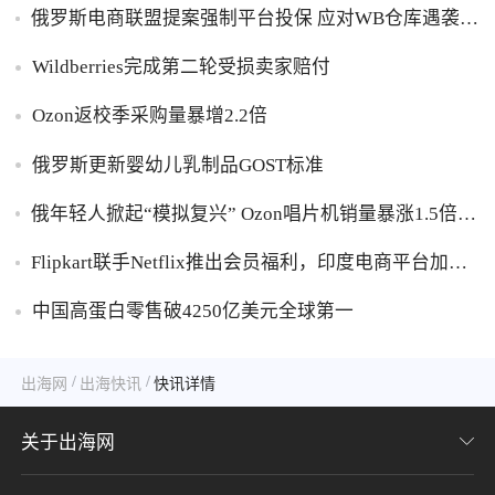
俄罗斯电商联盟提案强制平台投保 应对WB仓库遇袭卖
家货损危机
Wildberries完成第二轮受损卖家赔付
Ozon返校季采购量暴增2.2倍
俄罗斯更新婴幼儿乳制品GOST标准
俄年轻人掀起“模拟复兴” Ozon唱片机销量暴涨1.5倍黑
胶破万卢布
Flipkart联手Netflix推出会员福利，印度电商平台加码
内容生态布局
中国高蛋白零售破4250亿美元全球第一
/
/
出海网
出海快讯
快讯详情
关于出海网