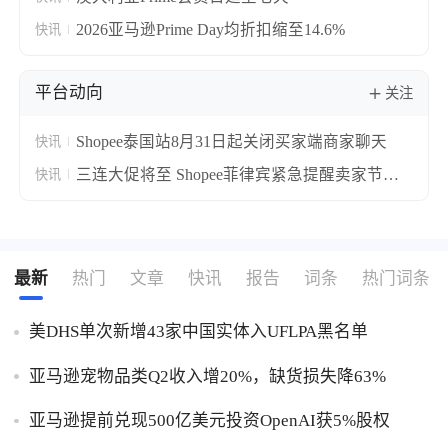
2026亚马逊Prime Day均折扣缩至14.6%
快讯
平台动向
关注
Shopee泰国站8月31日起关闭买家端商家聊天
快讯
三连大促将至 Shopee菲律宾紧急提醒卖家节前
快讯
完成订单交接避延误
最新
热门
文章
快讯
报告
词条
热门词条
美DHS单次新增43家中国实体入UFLPA黑名单
亚马逊宠物品类Q2收入增20%，缺货损失降63%
亚马逊提前兑现500亿美元投资OpenAI获5%股权