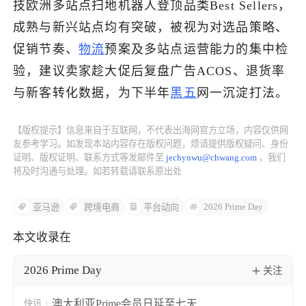
技欧洲多站点扫地机器人登顶品类Best Sellers，
成熟与新兴站点均有突破，被视为对选品策略、
了解出海网
促销节奏、
物流
预案及多站点运营能力的集中检
验，建议卖家趁大促后复盘广告ACOS、退货率
与新客转化数据，为下半年
黑五
网一沉淀打法。
【版权提示】信息来自于互联网，不代表出海网官方立场，内容仅供网
友参考学习。如发现本站内容存在版权问题，烦请提供版权疑问、身份
证明、版权证明、联系方式等发邮件至
jechynwu@chwang.com
，我们
将及时沟通与处理。如若转载请联系原出处
2026 Prime Day
亚马逊
跨境电商
平台动向
本文收录在
2026 Prime Day
关注
澳大利亚Prime会员日延至七天
快讯