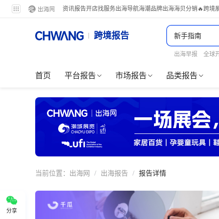
资讯
报告
开店
找服务
出海导航
海潮品牌出海
海贝分销
🔥跨境
跨境报告
出海早报
全球
首页
平台报告
市场报告
品类报告
当前位置：
出海网
/
出海报告
/
报告详情
分享