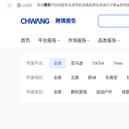
资讯
报告
开店
找服务
出海导航
海潮品牌出海
海贝分销
🔥跨境
跨境报告
首页
平台报告
市场报告
品类报告
所属平台：
全部
亚马逊
TikTok
Temu
所属地区：
全部
北美
欧洲
东南亚
所属类目：
全部
数码家电
运动户外
母