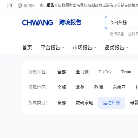
资讯
报告
开店
找服务
出海导航
海潮品牌出海
海贝分销
🔥跨境
跨境报告
出海早报
全球
首页
平台报告
市场报告
品类报告
所属平台：
全部
亚马逊
TikTok
Temu
所属地区：
全部
北美
欧洲
东南亚
所属类目：
全部
数码家电
运动户外
母