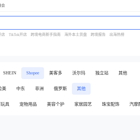
展会
开店
TikTok开店
跨境电商新手指南
海外本土货盘
跨境报告
出海热榜
SHEIN
Shopee
美客多
沃尔玛
独立站
其他
拉美
中东
非洲
俄罗斯
其他
婴玩具
宠物用品
美容个护
家居园艺
珠宝配饰
汽摩