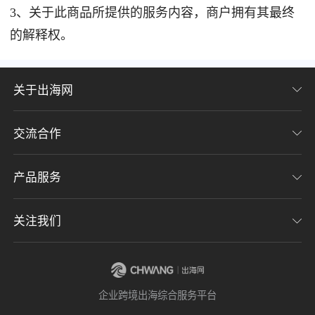
3、关于此商品所提供的服务内容，商户拥有其最终
的解释权。
关于出海网
交流合作
关于我们
加入我们
产品服务
联系我们
用户协议
意见反馈
关注我们
CHWE全球跨境电商展
隐私协议
海潮品牌出海
出海网服务号
企业跨境出海综合服务平台
海贝分销
出海网小程序