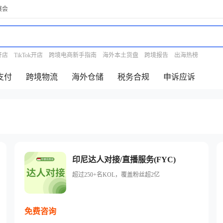
展会
开店
TikTok开店
跨境电商新手指南
海外本土货盘
跨境报告
出海热榜
支付
跨境物流
海外仓储
税务合规
申诉应诉
印尼达人对接/直播服务(FYC)
超过250+名KOL，覆盖粉丝超2亿
免费咨询