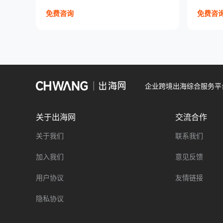
免费咨询
免费咨
企业跨境出海综合服务平
关于出海网
交流合作
关于我们
联系我们
加入我们
意见反馈
用户协议
友情链接
隐私协议