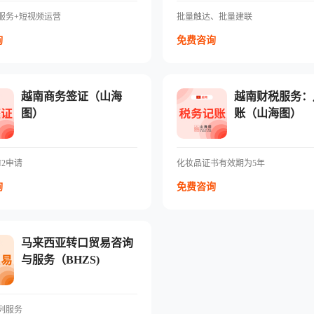
服务+短视频运营
批量触达、批量建联
询
免费咨询
越南商务签证（山海
越南财税服务：
图）
账（山海图）
N2申请
化妆品证书有效期为5年
询
免费咨询
马来西亚转口贸易咨询
与服务（BHZS)
列服务