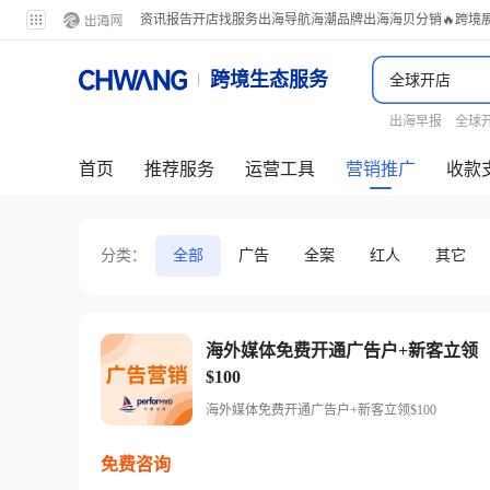
资讯
报告
开店
找服务
出海导航
海潮品牌出海
海贝分销
🔥跨境
跨境生态服务
出海早报
全球
首页
推荐服务
运营工具
营销推广
收款
分类：
全部
广告
全案
红人
其它
海外媒体免费开通广告户+新客立领
$100
海外媒体免费开通广告户+新客立领$100
免费咨询