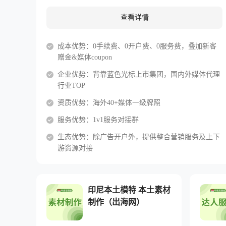
查看详情
成本优势：0手续费、0开户费、0服务费，叠加新客
赠金&媒体coupon
企业优势：背靠蓝色光标上市集团，国内外媒体代理
行业TOP
资质优势：海外40+媒体一级牌照
服务优势：1v1服务对接群
生态优势：除广告开户外，提供整合营销服务及上下
游资源对接
印尼本土模特 本土素材
制作（出海网）