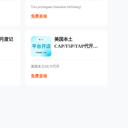
Visa perniagaan (masukan berbilang)
免费咨询
月度记
美国本土
CAP/TSP/TAP代开入
驻
美国本土MCN代开
免费咨询