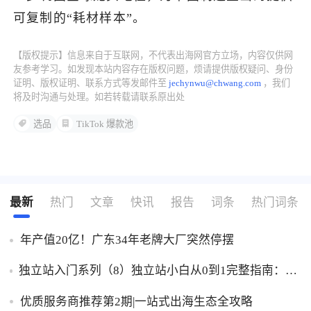
可复制的“耗材样本”。
【版权提示】信息来自于互联网，不代表出海网官方立场，内容仅供网
友参考学习。如发现本站内容存在版权问题，烦请提供版权疑问、身份
证明、版权证明、联系方式等发邮件至
jechynwu@chwang.com
，我们
将及时沟通与处理。如若转载请联系原出处
选品
TikTok 爆款池
最新
热门
文章
快讯
报告
词条
热门词条
年产值20亿！广东34年老牌大厂突然停摆
独立站入门系列（8）独立站小白从0到1完整指南：建
站、推广、收款一步到位！
优质服务商推荐第2期|一站式出海生态全攻略