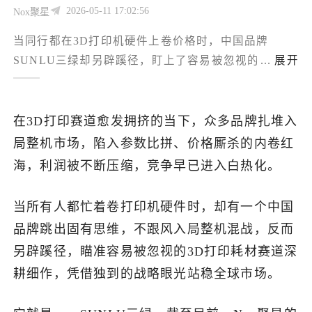
2026-05-11 17:02:56
Nox聚星
了解出海网
当同行都在3D打印机硬件上卷价格时，中国品牌
SUNLU三绿却另辟蹊径，盯上了容易被忽视的打印耗
...
展开
材赛道，在TikTok上闷声发大财。
在3D打印赛道愈发拥挤的当下，众多品牌扎堆入
局整机市场，陷入参数比拼、价格厮杀的内卷红
海，利润被不断压缩，竞争早已进入白热化。
当所有人都忙着卷打印机硬件时，却有一个中国
品牌跳出固有思维，不跟风入局整机混战，反而
另辟蹊径，瞄准容易被忽视的3D打印耗材赛道深
耕细作，凭借独到的战略眼光站稳全球市场。