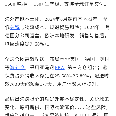
1500 吨/月、150+生产线，支撑全球订单交付。
海外产能本土化：2024年8月越南基地投产，降
低
关税
与物流成本、规避贸易风险；2024年11月
德国分公司运营，欧洲本地研发、销售与售后，
响应速度提升60%+。
全球仓网高效配送：布局****美国、德国、英国
等
海外仓
，采用亚马逊
FBA
+第三方仓组合；运
保费占外销收入稳定在25.58%-26.89%，配送时
效从30天缩短至3-7天，用户体验大幅提升。
品牌出海最担心的就是外部不确定性，关税政策
变化、原料断供、国际物流涨价…… 这些风险，
供应链越单一，越容易被打垮。SUNLU通过“国