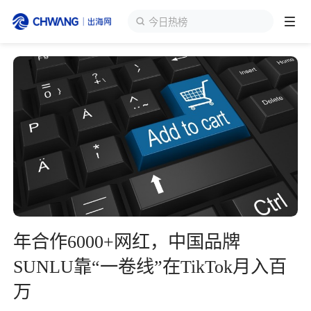
今日热榜
跨境展会
登录/注册
个人中心
出海服务
出海资讯
跨境报告
年合作6000+网红，中国品牌
出海导航
SUNLU靠“一卷线”在TikTok月入百
万
出海交流群