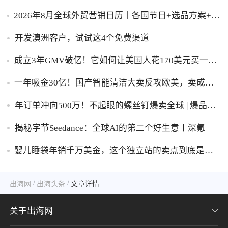
2026年8月全球外贸营销日历｜各国节日+选品方案+实
操策略，外贸人直接收藏！
开发澳洲客户，试试这4个免费渠道
成立3年GMV破亿！它如何让美国人花170美元买一台
助眠灯？
一年吸金30亿！国产智能清洁大卖反攻欧美，卖成全
球第一
年订单冲向500万！不起眼的螺丝钉爆卖全球 | 爆品洞
察
揭秘字节Seedance：全球AI的第二个好生意丨深氪
婴儿睡袋年销千万美金，这个独立站的卖点到底是什
么？
/
/
出海网
出海头条
文章详情
关于出海网