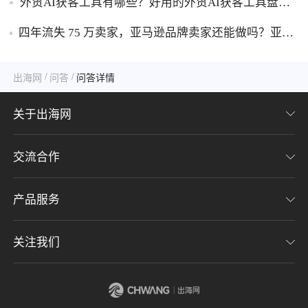
外贸AI获客工具有哪些？好用的外贸AI获客工具盘
点！
四年流失 75 万卖家，亚马逊品牌卖家还能做吗？亚马
逊品牌化生存转型攻略！
/
/
出海网
问答
问答详情
关于出海网
交流合作
关于我们
加入我们
产品服务
联系我们
用户协议
意见反馈
关注我们
CHWE全球跨境电商展
隐私协议
海潮品牌出海
出海网服务号