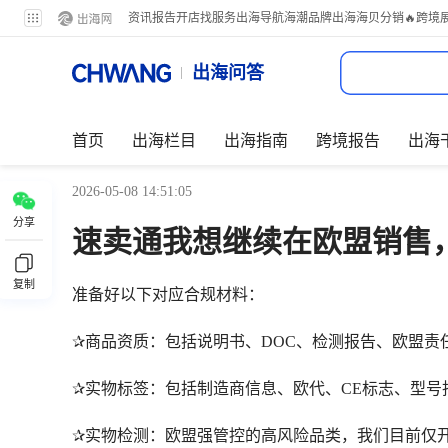
资讯
报告
开店
找服务
出海导航
海潮品牌出海
海贝分销
🔥跨境
出海问答
首页
出海栏目
出海指南
跨境报告
出海
2026-05-08 14:51:05
分享
速卖通我想继续在欧盟销售
复制
准备好以下对应合规材料：
✰商品资质：包括说明书、DOC、检测报告、欧盟责
✰实物标签：包括制造商信息、欧代、CE标志、型
✰实物检测：欧盟强管控的高风险品类，我们目前仅开放