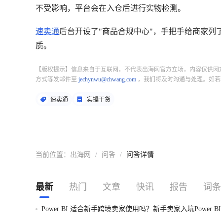
不受影响，平台会在入仓后进行实物检测。
速卖通
后台开设了"商品合规中心"，手把手给商家
质。
【版权提示】信息来自于互联网，不代表出海网官方立场，内容仅供网
方式等发邮件至
jechynwu@chwang.com
，我们将及时沟通与处理。如若
速卖通
实操干货
当前位置：
出海网
/
问答
/
问答详情
最新
热门
文章
快讯
报告
词条
Power BI 适合新手跨境卖家使用吗？新手卖家入坑Power B
一次性讲明白！