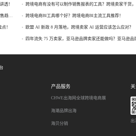
性讲透！
跨境电商有没有可以制作销售报表的工具？跨境卖家干货，
制作销售报表的工具盘点！
售趋势
跨境电商BI工具哪个好？跨境电商BI主流工具推荐！
盘点！
欧盟 AI 新政 8 月落地，跨境卖家 AI 运营应该怎么应对？
四年流失 75 万卖家，亚马逊品牌卖家还能做吗？亚马逊品
存转型攻略！
台
产品服务
关
CHWE出海网全球跨境电商展
海潮品牌出海
出
海贝分销