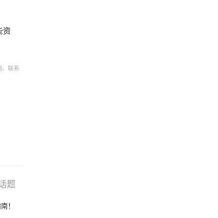
些资
明、联系
话题
搜索
选品
指南！