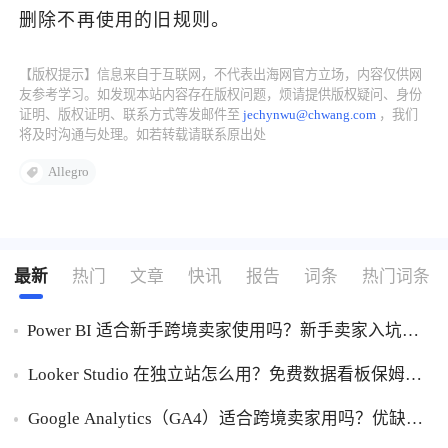
删除不再使用的旧规则。
【版权提示】信息来自于互联网，不代表出海网官方立场，内容仅供网
友参考学习。如发现本站内容存在版权问题，烦请提供版权疑问、身份
证明、版权证明、联系方式等发邮件至
jechynwu@chwang.com
，我们
将及时沟通与处理。如若转载请联系原出处
Allegro
最新
热门
文章
快讯
报告
词条
热门词条
Power BI 适合新手跨境卖家使用吗？新手卖家入坑
Power BI优缺点一次性讲明白！
Looker Studio 在独立站怎么用？免费数据看板保姆级
使用指南！
Google Analytics（GA4）适合跨境卖家用吗？优缺点
一次性讲透！