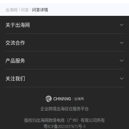
/
/
出海网
问答
问答详情
关于出海网
交流合作
关于我们
加入我们
产品服务
联系我们
用户协议
意见反馈
关注我们
CHWE全球跨境电商展
隐私协议
海潮品牌出海
出海网服务号
企业跨境出海综合服务平台
海贝分销
出海网小程序
版权归出海网跨境电商（广州）有限公司所有
粤ICP备2021037671号-5
出海网社群