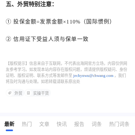
‌五、外贸特别注意‌：
① 投保金额=发票金额×110%（国际惯例）‌
② 信用证下受益人须与保单一致
【版权提示】信息来自于互联网，不代表出海网官方立场，内容仅供网
友参考学习。如发现本站内容存在版权问题，烦请提供版权疑问、身份
证明、版权证明、联系方式等发邮件至
jechynwu@chwang.com
，我们
将及时沟通与处理。如若转载请联系原出处
外贸
实操干货
最新
热门
文章
快讯
报告
词条
热门词条