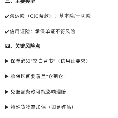
‌三、主要类型‌
‌✔️‌海运险（CIC条款）‌：基本险/一切险
‌✔️信用证险‌：承保单证不符风险
‌四、关键风险点‌
▶️ 保单必须"空白背书"（信用证要求）
▶️ 承保区间要覆盖"仓到仓"
▶️ 免赔额条款可能影响理赔
▶️ 特殊货物需加保（如易碎品）