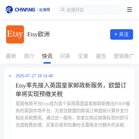
全球开店
跨境展会
Etsy欧洲
关注
登录/注册
个人中心
出海服务
最新
简介
快讯
问答
文章
报告
营销推广
出海资讯
2026-07-27 18:14:48
Etsy率先接入英国皇家邮政新服务，欧盟订
跨境报告
单将实现预缴关税
英国电商平台Etsy成为首个采用英国皇家邮政新推出PDDP服
出海导航
务的英国市场平台，为发往欧盟的跨境订单提前计算并支付
相关关税费用。通过这一服务，卖家在购买邮寄标签时即可
完成税费处理，买家在收到包裹时无需再支付额外的关税或
出海交流群
手续费，从而提升跨境购物体验。该服务目前覆盖17个欧盟