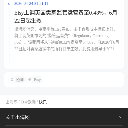
目的地国家，每个包裹将收取1英镑的处理费用，寄往爱尔
2026-04-24 21:51:11
兰的订单处理费则为50便士。随着欧盟进口规则变化，Etsy
了解出海网
Etsy上调英国卖家监管运营费至0.48%，6月
希望通过提前完成税费缴纳，降低跨境交易中的不确定性，
22日起生效
并帮助英国卖家更顺畅地服务欧洲消费者。
出海网消息，电商平台Etsy宣布，由于合规成本持续上升，
将上调英国市场的“监管运营费”（Regulatory Operating
Fee）。该费用将从当前的0.32%提高至0.48%，自2026年6月
22日起对卖家店铺中的所有订单生效。此费用最早于2021年
6月推出，费率为0.25%，后于2023年7月上调至0.32%，此次
调整后相较初始水平已接近翻倍。Etsy表示，该附加费主要
用于覆盖平台在不同国家和地区遵守当地法规所产生的运营
成本，其计算基数包括商品标价、运费及礼品包装等额外费
Etsy
欧洲
用。平台指出，英国近期的新监管要求推高了合规成本，此
次费用上调是确保在满足监管要求的同时继续为卖家提供支
持的必要举措。有观点认为，相较于直接调整平台佣金，此
类附加费的调整更为灵活，不易引起卖家对整体成本变化的
/
/
出海网
Etsy欧洲
快讯
警觉，从而使得卖家在无形中承担了逐步增加的费用。
关于出海网