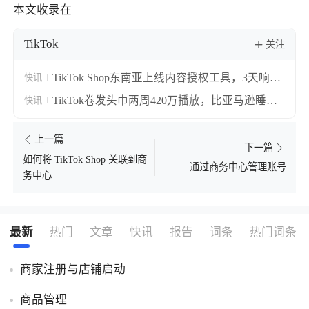
本文收录在
TikTok
关注
TikTok Shop东南亚上线内容授权工具，3天响应
快讯
期让搬运视频合规转正
TikTok卷发头巾两周420万播放，比亚马逊睡帽
快讯
贵十倍仍卖断货
上一篇
下一篇
如何将 TikTok Shop 关联到商
通过商务中心管理账号
务中心
最新
热门
文章
快讯
报告
词条
热门词条
商家注册与店铺启动
商品管理