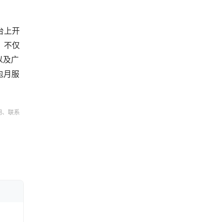
台上开
，不仅
以及广
版包月服
。
明、联系