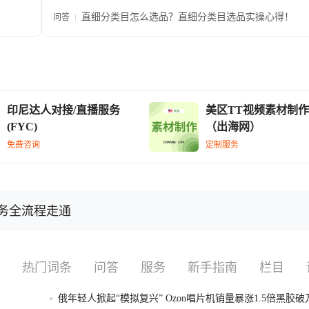
直细分类目怎么选品？直细分类目选品实操心得！
问答
印尼达人对接/直播服务
美区TT视频素材制作
(FYC)
（出海网）
免费咨询
定制服务
业务全流程走通
热门词条
问答
服务
新手指南
栏目
俄年轻人掀起“模拟复兴” Ozon唱片机销量暴涨1.5倍黑胶