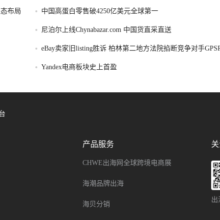
容生态布局
中国高蛋白零售破4250亿美元全球第一
尼泊尔上线Chynabazar.com 中国货直采直送
eBay卖家旧listing胜诉 柏林第二地方法院掐断竞争对手GP
令
Yandex电商板块史上首盈
台
产品服务
关
CHWE出海网全球跨境电商展
海潮品牌出海
出
海贝分销