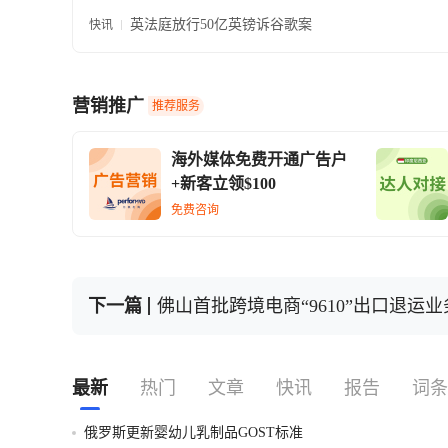
寄回
英法庭放行50亿英镑诉谷歌案
快讯
营销推广
推荐服务
海外媒体免费开通广告户
+新客立领$100
免费咨询
下一篇
佛山首批跨境电商“9610”出口退运
最新
热门
文章
快讯
报告
词条
俄罗斯更新婴幼儿乳制品GOST标准