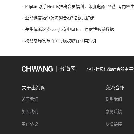
Flipkart联手Netflix推出会员福利，印度电商平台加码内
亚马逊普福尔茨海姆仓投3亿欧元扩建
美集体诉讼控Google向中国Temu百度泄敏感数据
税务总局发布首个跨境税收行业类指引
企业跨境出海综合服务平
关于出海网
交流合作
关于我们
联系我们
加入我们
意见反馈
用户协议
友情链接