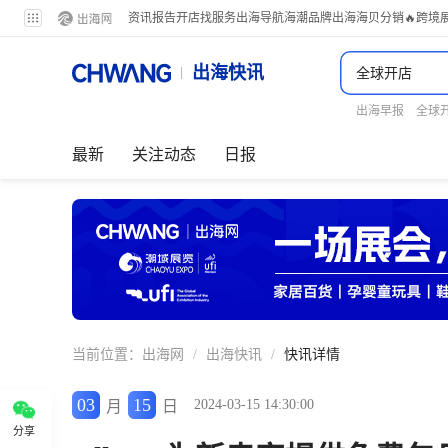
资讯
报告
开店
找服务
出海导航
海潮品牌出海
海贝分销
🔥跨境
出海快讯
出海早报
全球
最新
关注动态
日报
当前位置：
出海网
/
出海快讯
/
快讯详情
03
15
2024-03-15 14:30:00
月
日
分享