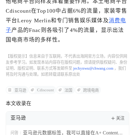
他电商平台同样发挥着重要作用。本土电商平台
Cdiscount在Top100中占据6%的流量，家装零售
了解出海网
平台Leroy Merlin和专门销售娱乐媒体及
消费电
子
产品的Fnac则各吸引了4%的流量，显示出法
国电商市场的多样性。
【版权提示】信息来自于互联网，不代表出海网官方立场，内容仅供网
友参考学习。如发现本站内容存在版权问题，烦请提供版权疑问、身份
证明、版权证明、联系方式等发邮件至
jechynwu@chwang.com
，我们
将及时沟通与处理。如若转载请联系原出处
Cdiscount
亚马逊
法国
跨境电商
本文收录在
亚马逊
关注
亚马逊元数据标签，我可以直接在A+ Content
问答