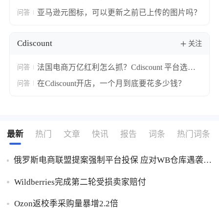
Manager中标记图片，而不在上传前标记文件
亚马逊元图标，可以更新之前已上传的图片吗？
问答
吗？
Cdiscount
关注
法国电商万亿红利怎么抓？Cdiscount 平台选品
问答
与运营完整攻略！
在Cdiscount开店，一个月到底要花多少钱？
问答
最新
热门
文章
快讯
报告
词条
热门词条
俄罗斯电商联盟提案强制平台投保 应对WB仓库遇袭卖
家货损危机
Wildberries完成第二轮受损卖家赔付
Ozon返校季采购量暴增2.2倍