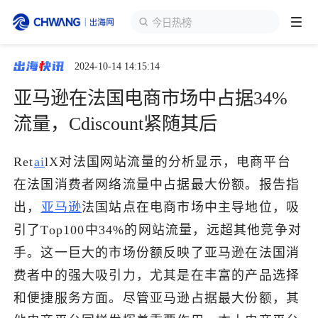
今日热榜
2024-10-14 14:15:14
跨境展会
登录/注册
个人中心
亚马逊在法国电商市场中占据34%
出海服务
流量，Cdiscount紧随其后
出海资讯
Ret
ai
lX对法国网站流量的分析显示，电商平台
在法国消费者网络流量中占据最大份额。报告指
跨境报告
出，
亚马逊
法国站点在电商市场中主导地位，吸
引了Top100中34%的网站流量，远超其他竞争对
手。这一巨大的市场份额反映了亚马逊在法国消
出海导航
费者中的强大吸引力，尤其是在丰富的产品选择
和便捷服务方面。尽管亚马逊占据最大份额，其
出海交流群