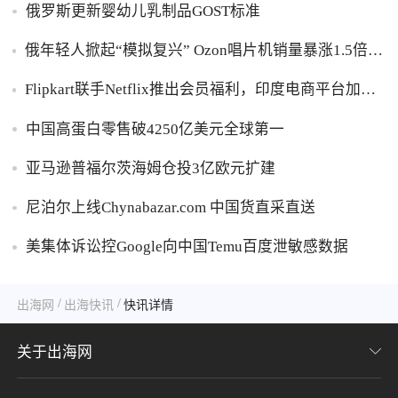
俄罗斯更新婴幼儿乳制品GOST标准
俄年轻人掀起“模拟复兴” Ozon唱片机销量暴涨1.5倍黑
胶破万卢布
Flipkart联手Netflix推出会员福利，印度电商平台加码
内容生态布局
中国高蛋白零售破4250亿美元全球第一
亚马逊普福尔茨海姆仓投3亿欧元扩建
尼泊尔上线Chynabazar.com 中国货直采直送
美集体诉讼控Google向中国Temu百度泄敏感数据
/
/
出海网
出海快讯
快讯详情
关于出海网