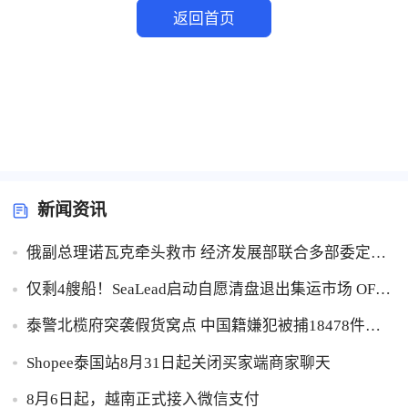
返回首页
了解出海网
新闻资讯
俄副总理诺瓦克牵头救市 经济发展部联合多部委定WB
袭仓商户扶持方案
仅剩4艘船！SeaLead启动自愿清盘退出集运市场 OFAC
制裁压垮前全球第13大班轮
泰警北榄府突袭假货窝点 中国籍嫌犯被捕18478件假
冒美妆估值200万泰铢
Shopee泰国站8月31日起关闭买家端商家聊天
8月6日起，越南正式接入微信支付