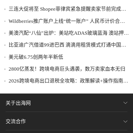
三连大促将至 Shopee菲律宾紧急提醒卖家节前完成订
单交接避延误
Wildberries推广账户上线“统一账户” 人民币计价合并
充值池
美澳汽配“八仙”出炉：美站吃ADAS玻璃蓝海 澳站押防
袋鼠Bull Bar
比亚迪广汽借道99进巴西 滴滴用租赁模式打通中国新
能源车拉美落地链
美元破6.75创两年半新低
2800亿蒸发！跨境电商巨头遇袭，数万卖家血本无归
2026跨境电商出口退税全攻略：政策解读+操作指南，
多赚13%利润就靠它！
关于出海网
交流合作
关于我们