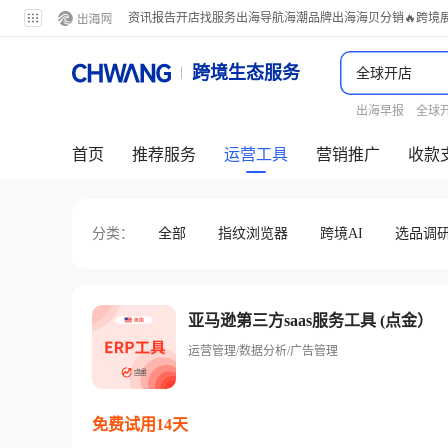
资讯
报告
开店
找服务
出海导航
海潮品牌出海
海贝分销
🔥跨境
跨境生态服务
出海早报
全球
首页
推荐服务
运营工具
营销推广
收款
分类：
全部
指纹浏览器
跨境AI
选品调
亚马逊第三方saas服务工具 (点金）
运营管理/数据分析/广告管理
免费试用14天