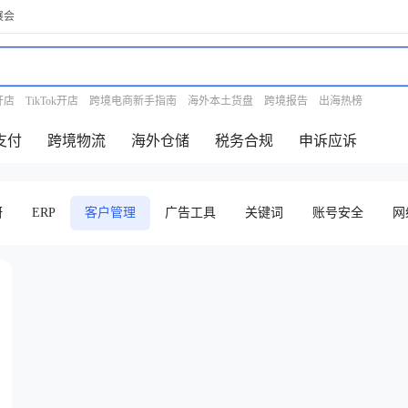
展会
开店
TikTok开店
跨境电商新手指南
海外本土货盘
跨境报告
出海热榜
支付
跨境物流
海外仓储
税务合规
申诉应诉
研
ERP
客户管理
广告工具
关键词
账号安全
网