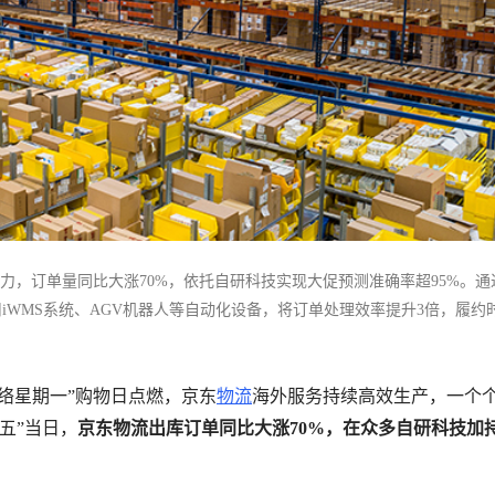
力，订单量同比大涨70%，依托自研科技实现大促预测准确率超95%。通
WMS系统、AGV机器人等自动化设备，将订单处理效率提升3倍，履约
优化了B2C流程，出库效率提升20%。此外，京东物流在欧美设立逆向维保
个实现正逆物流与维保一体化的企业。凭借多云部署、多语言解决方案等
网络星期一”购物日点燃，京东
物流
海外服务持续高效生产，一个
增效。
五”当日，
京东物流出库订单同比大涨70%，在众多自研科技加