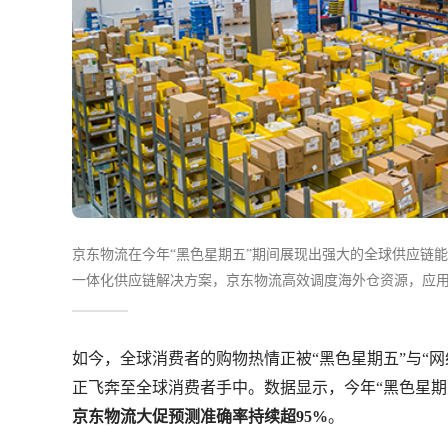
京东物流在今年“黑色星期五”期间展现出强大的全球供应链能
一体化供应链解决方案，京东物流高效调度海外仓资源，应用i
缩短至2-3天。其创新的PSP分拣模式和正逆一体服务进一步
心，提供12项综合维保服务，支持售后可视化，成为行业首
如今，全球消费者的购物热情正被“黑色星期五”与“
基础设施，京东物流持续助力中国品牌出海及海外客户降本
正飞奔至全球消费者手中。数据显示，今年“黑色星期
京东物流大促预测准确率持续超95%
。