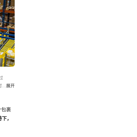
过
时效
展开
中
技术
个包裹
持下，