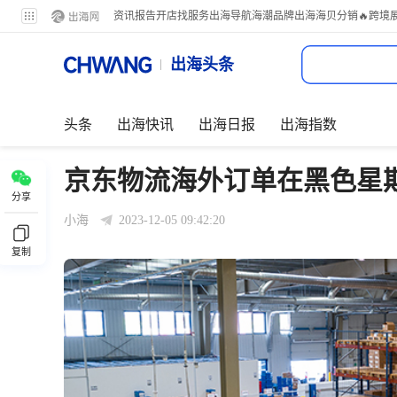
资讯
报告
开店
找服务
出海导航
海潮品牌出海
海贝分销
🔥跨境
出海头条
头条
出海快讯
出海日报
出海指数
京东物流海外订单在黑色星期
分享
小海
2023-12-05 09:42:20
复制