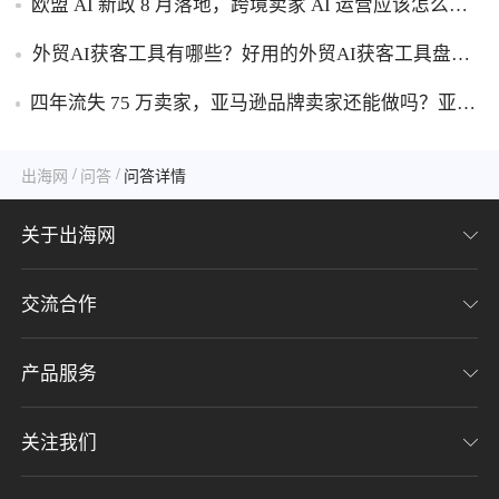
欧盟 AI 新政 8 月落地，跨境卖家 AI 运营应该怎么应
对？
外贸AI获客工具有哪些？好用的外贸AI获客工具盘
点！
四年流失 75 万卖家，亚马逊品牌卖家还能做吗？亚马
逊品牌化生存转型攻略！
/
/
出海网
问答
问答详情
关于出海网
交流合作
关于我们
加入我们
产品服务
联系我们
用户协议
意见反馈
关注我们
CHWE全球跨境电商展
隐私协议