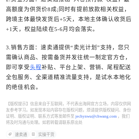
高额度为供货价8成;同时有提前放款相关权益，
了解出海网
跨境主体最快发货后+5天，本地主体确认收货后
+1天，权益陆续在5-6月均会落实。
3.销售方面：速卖通提供“卖光计划”支持，您只
需确认商品、按需备货并发往统一制定官方仓，
即可享受
头程
补贴、平台上架、营销、尾程配送
全包服务、全渠道精准流量支持，是试水本地化
的绝佳机会。
【版权提示】信息来自于互联网，不代表出海网官方立场，内容仅供网
友参考学习。如发现本站内容存在版权问题，烦请提供版权疑问、身份
证明、版权证明、联系方式等发邮件至
jechynwu@chwang.com
，我们
将及时沟通与处理。如若转载请联系原出处
速卖通
实操干货