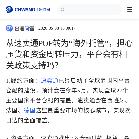
2026-05-08 15:09:17
跨境展会
登录/注册
个人中心
从速卖通POP转为“海外托管”，担心
出海服务
压货和资金周转压力，平台会有相
关政策支持吗？
出海资讯
1.履约方面：
速卖通
已经启动了全球范围内平台
跨境报告
仓配的建设，预计会在今年5月，实现全球27个
主要国家平台仓配的覆盖。速卖通会在西班牙、
法国、
德国
这些最重要市场的核心城市，实现次
出海导航
日达的全面覆盖。
出海交流群
2.资金方面：速卖通推出“入仓预付款”权益，最