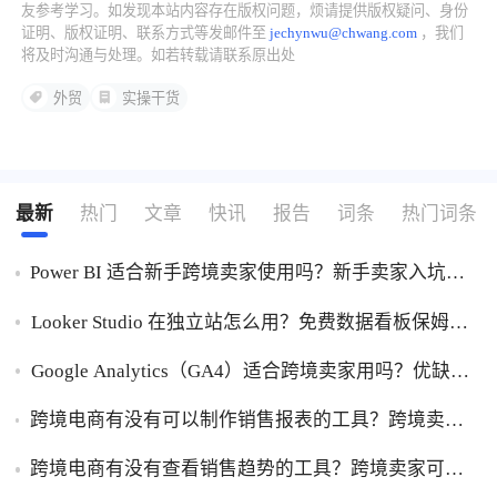
友参考学习。如发现本站内容存在版权问题，烦请提供版权疑问、身份
证明、版权证明、联系方式等发邮件至
jechynwu@chwang.com
，我们
将及时沟通与处理。如若转载请联系原出处
外贸
实操干货
最新
热门
文章
快讯
报告
词条
热门词条
Power BI 适合新手跨境卖家使用吗？新手卖家入坑
Power BI优缺点一次性讲明白！
Looker Studio 在独立站怎么用？免费数据看板保姆级
使用指南！
Google Analytics（GA4）适合跨境卖家用吗？优缺点
一次性讲透！
跨境电商有没有可以制作销售报表的工具？跨境卖家
干货，能自动制作销售报表的工具盘点！
跨境电商有没有查看销售趋势的工具？跨境卖家可以