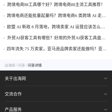
查看销售趋势的工具盘点！
跨境电商BI工具哪个好？跨境电商BI主流工具推荐！
跨境电商还能批量起量吗？跨境电商6 类跨境 AI 走量
工具盘点！
欧盟 AI 新政 8 月落地，跨境卖家 AI 运营应该怎么应
对？
外贸AI获客工具有哪些？好用的外贸AI获客工具盘
点！
四年流失 75 万卖家，亚马逊品牌卖家还能做吗？亚马
逊品牌化生存转型攻略！
/
/
出海网
问答
问答详情
关于出海网
交流合作
关于我们
加入我们
产品服务
联系我们