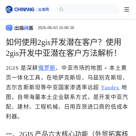
2026-06-03 16:06:50
跨境展会
登录/注册
个人中心
如何使用2gis开发潜在客户？使用
出海服务
2gis开发中亚潜在客户方法解析！
2GIS 是深耕
俄罗斯
、中亚市场的地图 + 本土黄
出海资讯
页一体化工具，在哈萨克斯坦、乌兹别克斯坦、
吉尔吉斯斯坦等中亚国家渗透率远超
Yandex
地
跨境报告
图，自带海量本土企业联系方式，是开发中亚汽
配、建材、工程机械、日用百货进口商的低成本
出海导航
利器。
出海交流群
一、2GIS 产品六大核心功能（外贸拓客核