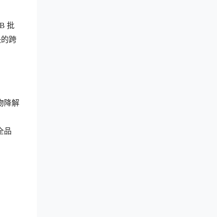
B 批
快的跨
物降解
全品