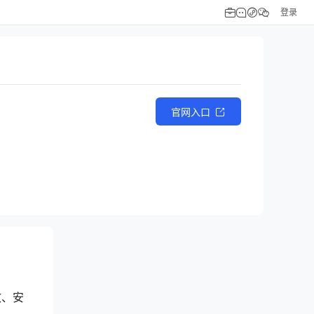
登录
官网入口
效、安