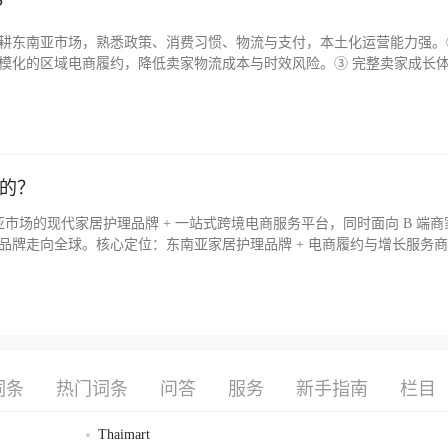
？
家深耕东南亚市场，熟悉政策、消费习惯、物流与支付，本土化运营能力强。
模化的区域电商履约，降低卖家物流成本与时效风险。③ 完整卖家成长
长。④ 多渠道增长 + 社商整合支持多渠道出海，深度整合社交电商，
么的？
注东南亚市场的现代家居护理品牌 + 一站式跨境电商服务平台，同时面向 B 端商
品牌走向全球。核心定位：东南亚家居护理品牌 + 电商履约与增长服务
模：超 10 万卖家、数百万活跃数字消费者使命：简化跨境贸易，助力商
词条
热门词条
问答
服务
新手指南
栏目
Thaimart