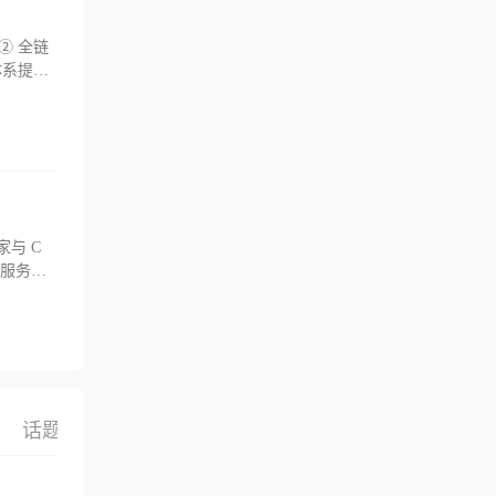
② 全链
体系提供
适配东南
家与 C
商服务区
家触达
话题
搜索
选品