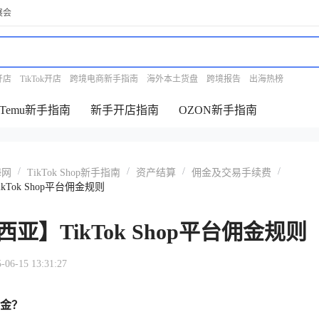
展会
开店
TikTok开店
跨境电商新手指南
海外本土货盘
跨境报告
出海热榜
Temu新手指南
新手开店指南
OZON新手指南
/
/
/
/
海网
TikTok Shop新手指南
资产结算
佣金及交易手续费
Tok Shop平台佣金规则
亚】TikTok Shop平台佣金规则
-15 13:31:27
金？