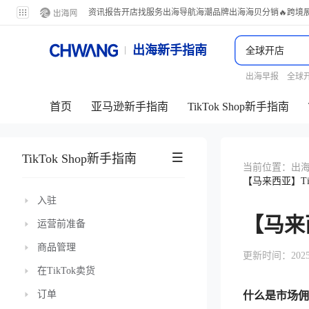
资讯
报告
开店
找服务
出海导航
海潮品牌出海
海贝分销
🔥跨境
出海新手指南
出海早报
全球
首页
亚马逊新手指南
TikTok Shop新手指南
TikTok Shop新手指南
当前位置：
出
【马来西亚】Tik
入驻
【马来西
运营前准备
商品管理
更新时间：2025-06
在TikTok卖货
订单
什么是市场佣