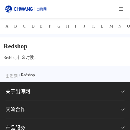
A
B
C
D
E
F
G
H
I
J
K
L
M
N
跨境展会
登录/注册
个人中心
Redshop
出海服务
Redshop什么时候开
放入驻？
出海资讯
Redshop
/
出海网
跨境报告
关于出海网
出海导航
交流合作
关于我们
出海交流群
加入我们
产品服务
联系我们