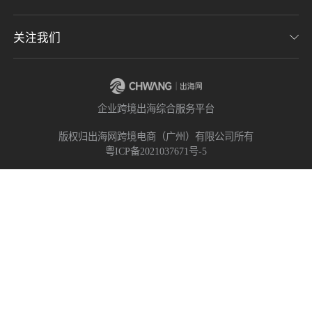
用户协议
了解出海网
意见反馈
关注我们
CHWE全球跨境电商展
隐私协议
海潮品牌出海
出海网服务号
企业跨境出海综合服务平台
海贝分销
出海网小程序
版权归出海网跨境电商（广州）有限公司所有
粤ICP备2021037671号-5
出海网社群