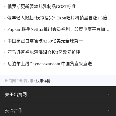
俄罗斯更新婴幼儿乳制品GOST标准
俄年轻人掀起“模拟复兴” Ozon唱片机销量暴涨1.5倍黑
胶破万卢布
Flipkart联手Netflix推出会员福利，印度电商平台加码
内容生态布局
中国高蛋白零售破4250亿美元全球第一
亚马逊普福尔茨海姆仓投3亿欧元扩建
尼泊尔上线Chynabazar.com 中国货直采直送
/
/
出海网
出海快讯
快讯详情
关于出海网
交流合作
关于我们