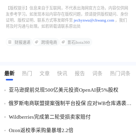
【版权提示】信息来自于互联网，不代表出海网官方立场，内容仅供网
了解出海网
友参考学习。如发现本站内容存在版权问题，烦请提供版权疑问、身份
证明、版权证明、联系方式等发邮件至
jechynwu@chwang.com
，我们
将及时沟通与处理。如若转载请联系原出处
财报速递
跨境电商
影石Insta360
最新
热门
文章
快讯
报告
词条
热门词条
亚马逊提前兑现500亿美元投资OpenAI获5%股权
俄罗斯电商联盟提案强制平台投保 应对WB仓库遇袭卖
家货损危机
Wildberries完成第二轮受损卖家赔付
Ozon返校季采购量暴增2.2倍