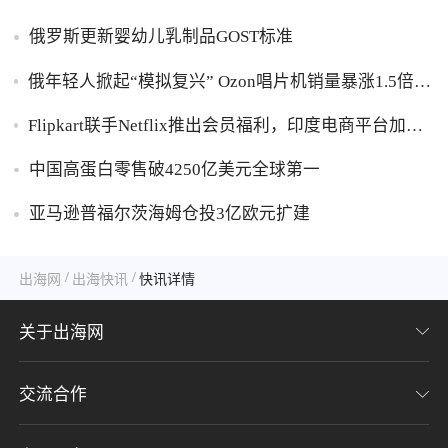
俄罗斯更新婴幼儿乳制品GOST标准
俄年轻人掀起“模拟复兴” Ozon唱片机销量暴涨1.5倍黑
胶破万卢布
Flipkart联手Netflix推出会员福利，印度电商平台加码
内容生态布局
中国高蛋白零售破4250亿美元全球第一
亚马逊普福尔茨海姆仓投3亿欧元扩建
/
/
出海网
出海快讯
快讯详情
关于出海网
交流合作
关于我们