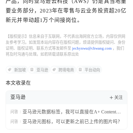
产品，同时亚马逊云科技（AWS）仍是其当地重
要业务部分，2023年在零售与云业务投资超20亿
了解出海网
新元并带动超1万个间接岗位。
【版权提示】信息来自于互联网，不代表出海网官方立场，内容仅供网
友参考学习。如发现本站内容存在版权问题，烦请提供版权疑问、身份
证明、版权证明、联系方式等发邮件至
jechynwu@chwang.com
，我们
将及时沟通与处理。如若转载请联系原出处
新加坡
亚马逊
跨境电商
平台动向
本文收录在
亚马逊
关注
亚马逊元数据标签，我可以直接在A+ Content
问答
Manager中标记图片，而不在上传前标记文件
亚马逊元图标，可以更新之前已上传的图片吗？
问答
吗？