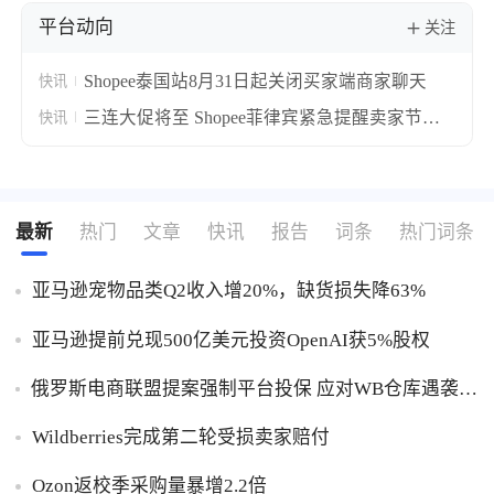
平台动向
关注
Shopee泰国站8月31日起关闭买家端商家聊天
快讯
三连大促将至 Shopee菲律宾紧急提醒卖家节前
快讯
完成订单交接避延误
最新
热门
文章
快讯
报告
词条
热门词条
亚马逊宠物品类Q2收入增20%，缺货损失降63%
亚马逊提前兑现500亿美元投资OpenAI获5%股权
俄罗斯电商联盟提案强制平台投保 应对WB仓库遇袭卖
家货损危机
Wildberries完成第二轮受损卖家赔付
Ozon返校季采购量暴增2.2倍