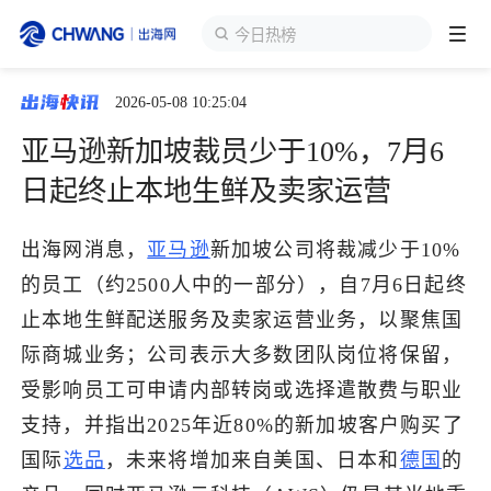
今日热榜
2026-05-08 10:25:04
跨境展会
登录/注册
个人中心
亚马逊新加坡裁员少于10%，7月6
出海服务
日起终止本地生鲜及卖家运营
出海资讯
出海网消息，
亚马逊
新加坡公司将裁减少于10%
的员工（约2500人中的一部分），自7月6日起终
跨境报告
止本地生鲜配送服务及卖家运营业务，以聚焦国
际商城业务；公司表示大多数团队岗位将保留，
受影响员工可申请内部转岗或选择遣散费与职业
出海导航
支持，并指出2025年近80%的新加坡客户购买了
国际
选品
，未来将增加来自美国、日本和
德国
的
出海交流群