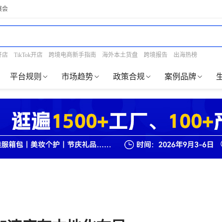
展会
开店
TikTok开店
跨境电商新手指南
海外本土货盘
跨境报告
出海热榜
平台规则
市场趋势
政策合规
案例品牌