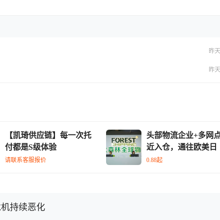
昨天 
昨天 
【凯琦供应链】每一次托
头部物流企业+多网
付都是S级体验
近入仓，通往欧美日
请联系客服报价
0.88起
危机持续恶化