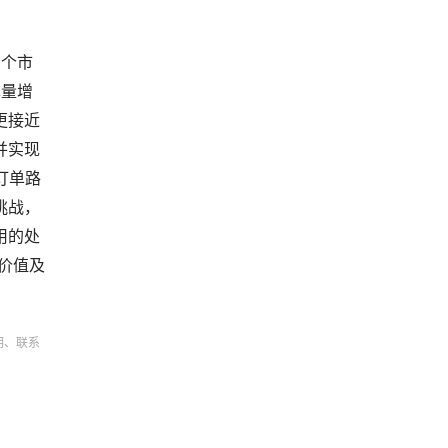
多个市
单量增
更接近
并实现
能订单路
挑战，
用的处
价值及
明、联系