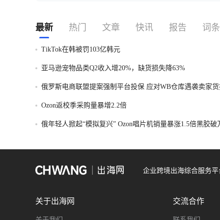
最新
热门
文章
快讯
报告
词条
TikTok在韩被罚103亿韩元
亚马逊宠物品类Q2收入增20%，缺货损失降63%
俄罗斯电商联盟提案强制平台投保 应对WB仓库遇袭卖家货
Ozon返校季采购量暴增2.2倍
俄年轻人掀起“模拟复兴” Ozon唱片机销量暴涨1.5倍黑胶
企业跨境出海综合服务平
关于出海网
交流合作
关于我们
联系我们