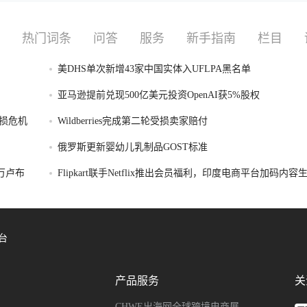
热门词条
问答
服务
新手指南
栏目
美DHS单次新增43家中国实体入UFLPA黑名单
亚马逊提前兑现500亿美元投资OpenAI获5%股权
损危机
Wildberries完成第二轮受损卖家赔付
俄罗斯更新婴幼儿乳制品GOST标准
破万卢布
Flipkart联手Netflix推出会员福利，印度电商平台加码内
台
产品服务
关
CHWE出海网全球跨境电商展