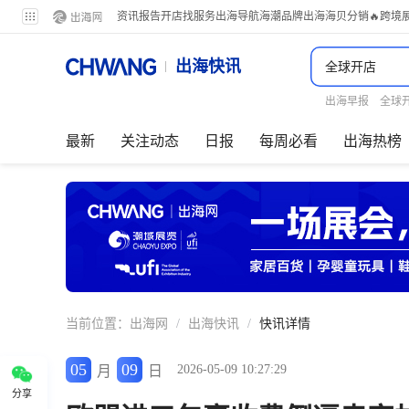
资讯
报告
开店
找服务
出海导航
海潮品牌出海
海贝分销
🔥跨境
出海快讯
出海早报
全球
最新
关注动态
日报
每周必看
出海热榜
当前位置：
出海网
/
出海快讯
/
快讯详情
05
09
2026-05-09 10:27:29
月
日
分享