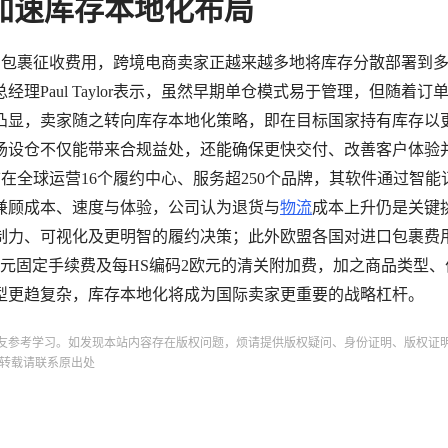
加速库存本地化布局
欧盟对进口包裹征收费用，跨境电商卖家正越来越多地将库存分散部署到
Paul Taylor表示，虽然早期单仓模式易于管理，但随着订
凸显，卖家随之转向库存本地化策略，即在目标国家持有库存以
场设仓不仅能带来合规益处，还能确保更快交付、改善客户体验
wd目前在全球运营16个履约中心、服务超250个品牌，其软件通过智
兼顾成本、速度与体验，公司认为退货与
物流
成本上升仍是关键
制力、可视化及更明智的履约决策；此外欧盟各国对进口包裹费
元固定手续费及每HS编码2欧元的清关附加费，加之商品类型、
型更趋复杂，库存本地化将成为国际卖家更重要的战略杠杆。
友参考学习。如发现本站内容存在版权问题，烦请提供版权疑问、身份证明、版权证
转载请联系原出处