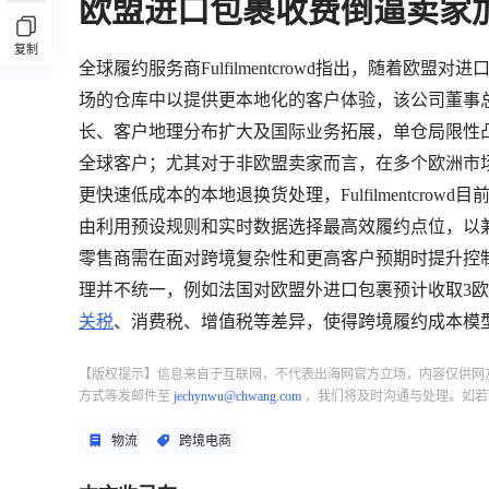
欧盟进口包裹收费倒逼卖家
复制
全球履约服务商Fulfilmentcrowd指出，随着
场的仓库中以提供更本地化的客户体验，该公司董事总经理
长、客户地理分布扩大及国际业务拓展，单仓局限性
全球客户；尤其对于非欧盟卖家而言，在多个欧洲市
更快速低成本的本地退换货处理，Fulfilmentcro
由利用预设规则和实时数据选择最高效履约点位，以
零售商需在面对跨境复杂性和更高客户预期时提升控
理并不统一，例如法国对欧盟外进口包裹预计收取3欧
关税
、消费税、增值税等差异，使得跨境履约成本模
【版权提示】信息来自于互联网，不代表出海网官方立场，内容仅供网
方式等发邮件至
jechynwu@chwang.com
，我们将及时沟通与处理。如若
物流
跨境电商