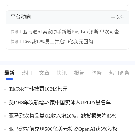
实操攻略！
平台动向
关注
亚马逊AI卖家助手新增Buy Box诊断 单次可查10
快讯
个ASIN失分原因
Etsy裁12%员工并启20亿美元回购
快讯
最新
热门
文章
快讯
报告
词条
热门词条
TikTok在韩被罚103亿韩元
美DHS单次新增43家中国实体入UFLPA黑名单
亚马逊宠物品类Q2收入增20%，缺货损失降63%
亚马逊提前兑现500亿美元投资OpenAI获5%股权