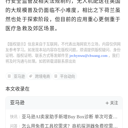
行安全监管及相关法规制约，无人机配送在英国
的大规模普及仍面临不小难度，相比之下荷兰虽
了解出海网
然也处于探索阶段，但目前的应用重心更侧重于
医疗急救及郊区场景。
【版权提示】信息来自于互联网，不代表出海网官方立场，内容仅供网
友参考学习。如发现本站内容存在版权问题，烦请提供版权疑问、身份
证明、版权证明、联系方式等发邮件至
jechynwu@chwang.com
，我们
将及时沟通与处理。如若转载请联系原出处
亚马逊
跨境电商
平台动向
本文收录在
亚马逊
关注
亚马逊AI卖家助手新增Buy Box诊断 单次可查10
快讯
个ASIN失分原因
怎么用免费工具挖需求？商机探测器免费挖需求
问答