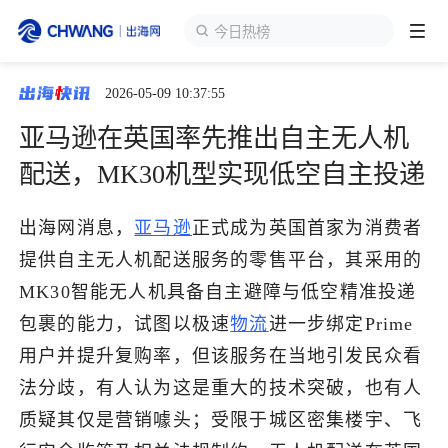
海外货盘
2026-05-09 10:37:55
跨境展会
登录/注册
个人中心
亚马逊在英国率先推出自主无人机
出海服务
配送，MK30机型实现低空自主投递
出海资讯
出海网消息，
亚马逊
正式成为英国首家为消费者
提供自主无人机配送服务的零售平台，其采用的
跨境报告
MK30智能无人机具备自主避障与低空精准投递
包裹的能力，试图以极速
物流
进一步绑定Prime
用户并提升复购率，但该服务在当地引发民众看
出海导航
法分歧，有人认为这是重大的技术突破，也有人
质疑其仅是营销噱头；受限于城区密集楼宇、飞
出海交流群