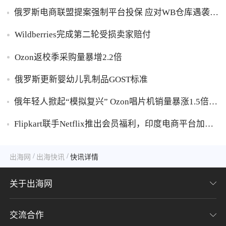
俄罗斯电商联盟提案强制平台投保 应对WB仓库遇袭卖
家货损危机
Wildberries完成第二轮受损卖家赔付
Ozon返校季采购量暴增2.2倍
俄罗斯更新婴幼儿乳制品GOST标准
俄年轻人掀起“模拟复兴” Ozon唱片机销量暴涨1.5倍黑
胶破万卢布
Flipkart联手Netflix推出会员福利，印度电商平台加码
内容生态布局
/
/
出海网
出海快讯
快讯详情
关于出海网
交流合作
关于我们