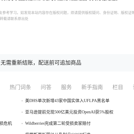
友参考学习。如发现本站内容存在版权问题，烦请提供版权疑问、身份证明、版权证
转载请联系原出处
会员无需重新结账，配送前可追加商品
热门词条
问答
服务
新手指南
栏目
美DHS单次新增43家中国实体入UFLPA黑名单
亚马逊提前兑现500亿美元投资OpenAI获5%股权
损危机
Wildberries完成第二轮受损卖家赔付