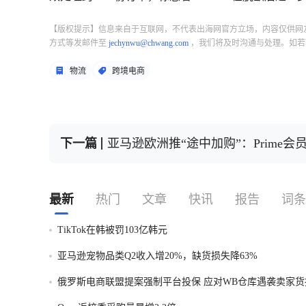
【版权提示】信息来自于互联网，不代表出海网官方立场，内容仅供网
方式等发邮件至
jechynwu@chwang.com
，我们将及时沟通与处理。如若
物流
跨境电商
下一篇
亚马逊欧洲推“途中加购”：Prime
最新
热门
文章
快讯
报告
词条
TikTok在韩被罚103亿韩元
亚马逊宠物品类Q2收入增20%，缺货损失降63%
俄罗斯电商联盟提案强制平台投保 应对WB仓库遇袭卖家货