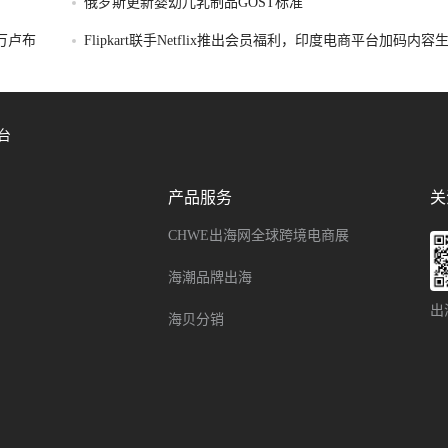
俄罗斯更新婴幼儿乳制品GOST标准
破万卢布
Flipkart联手Netflix推出会员福利，印度电商平台加码内
台
产品服务
关
CHWE出海网全球跨境电商展
海潮品牌出海
出
海贝分销