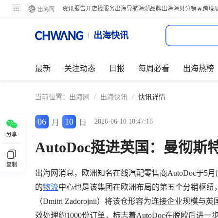
资讯
报告
开店
找服务
出海导航
海潮品牌出海
海贝分销
🔥跨境
出海快讯
最新
关注动态
日报
每周必看
出海热榜
当前位置：
出海网
/
出海快讯
/
快讯详情
06
10
2026-06-10 10:47:16
月
日
分享
AutoDoc挺进英国：曼彻斯
复制
出海网消息，欧洲知名在线汽配零售商AutoDoc于5
的
物流
中心也是该集团在欧洲布局的第五个分销枢纽，
（Dmitri Zadorojnii）将该仓形容为连接企业
效处理约1000份订单，标志着AutoDoc在脱欧后