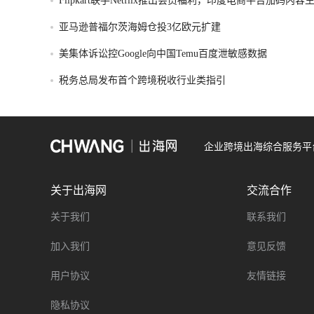
Flipkart联手Netflix推出会员福利，印度电商平台加码内
亚马逊普福尔茨海姆仓投3亿欧元扩建
美集体诉讼控Google向中国Temu百度泄敏感数据
税务总局发布首个跨境税收行业类指引
企业跨境出海综合服务平
关于出海网
交流合作
关于我们
联系我们
加入我们
意见反馈
用户协议
友情链接
隐私协议