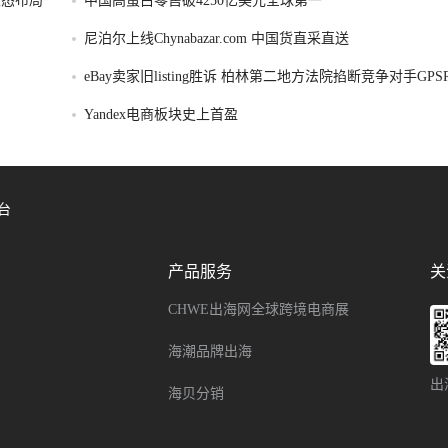
容生态布局
中国高蛋白零售破4250亿美元全球第一
尼泊尔上线Chynabazar.com 中国货直采直送
eBay卖家旧listing胜诉 柏林第二地方法院掐断竞争对手GP
令
Yandex电商板块史上首盈
台
产品服务
关
CHWE出海网全球跨境电商展
海潮品牌出海
出
海贝分销