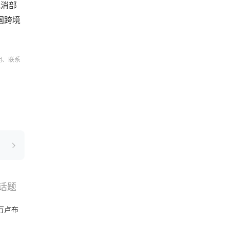
抵消部
国跨境
明、联系
话题
搜索
选品
破万卢布