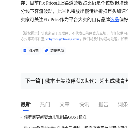
存；目前Fix Price线上渠道营收占比仍是个位
分线下客流波动，此举也释放出俄传统折扣巨头加速
卖家可关注Fix Price作为平台大卖的自有品牌
选品
偏
【版权提示】信息来自于互联网，不代表出海网官方立场，内容仅供网
方式等发邮件至
jechynwu@chwang.com
，我们将及时沟通与处理。如若
俄罗斯
跨境电商
下一篇
俄本土美妆俘获Z世代：超七成俄青
最新
热门
文章
快讯
报告
词条
俄罗斯更新婴幼儿乳制品GOST标准