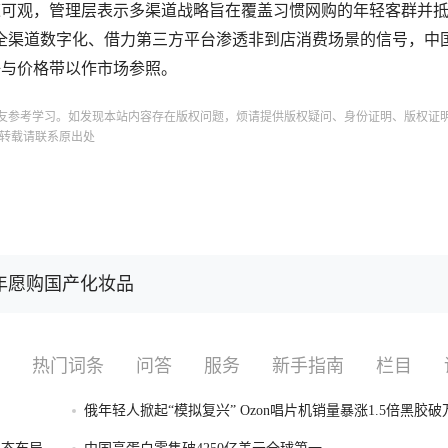
数但增速可观，管理层表示多渠道战略旨在覆盖习惯网购的年轻客群并
全渠道数字化、借力第三方平台渗透非到店消费场景的信号，中
好与价格带以作市场参照。
友参考学习。如发现本站内容存在版权问题，烦请提供版权疑问、身份证明、版权证
转载请联系原出处
年愿购国产化妆品
热门词条
问答
服务
新手指南
栏目
俄年轻人掀起“模拟复兴” Ozon唱片机销量暴涨1.5倍黑胶