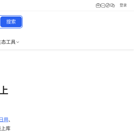
登录
搜索
生态工具
线上
日用
、
线上库