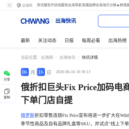
资讯
报告
开店
找服务
出海导航
海潮品牌出海
海贝分销
🔥跨境
出海快讯
最新
关注动态
日报
每周必看
出海热榜
当前位置：
出海网
/
出海快讯
/
快讯详情
06
16
2026-06-16 10:30:13
月
日
分享
俄折扣巨头Fix Price加码电商
下单门店自提
复制
俄罗斯
折扣零售连锁Fix Price宣布将进一步扩大在Wi
季节性商品及自有品牌礼盒等SKU，并试点"线上下单+门店自