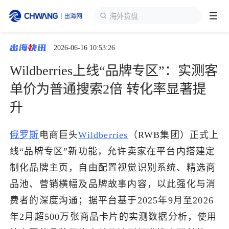
全球开店
2026-06-16 10:53:26
跨境展会
登录/注册
个人中心
Wildberries上线“品牌专区”：实测客
出海服务
单价为普通搜索2倍 转化率显著提
升
出海资讯
俄罗斯
电商巨头
Wildberries
（RWB集团）正式上
跨境报告
线“品牌专区”新功能，允许卖家在平台内搭建定
制化品牌主页，自由配置视觉识别系统、精选商
出海导航
品池、营销横幅及品牌故事内容，以此强化与消
费者的深度沟通；据平台基于2025年9月至2026
出海交流群
年2月超500万张商品卡片的实测数据分析，使用