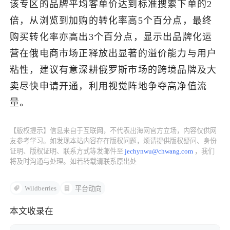
该专区的品牌平均客单价达到标准搜索下单的2
倍，从浏览到加购的转化率高5个百分点，最终
了解出海网
购买转化率亦高出3个百分点，显示出品牌化运
营在俄电商市场正释放出显著的溢价能力与用户
粘性，建议有意深耕俄罗斯市场的跨境品牌及大
卖尽快申请开通，利用视觉阵地争夺高净值流
量。
【版权提示】信息来自于互联网，不代表出海网官方立场，内容仅供网
友参考学习。如发现本站内容存在版权问题，烦请提供版权疑问、身份
证明、版权证明、联系方式等发邮件至
jechynwu@chwang.com
，我们
将及时沟通与处理。如若转载请联系原出处
Wildberries
平台动向
本文收录在