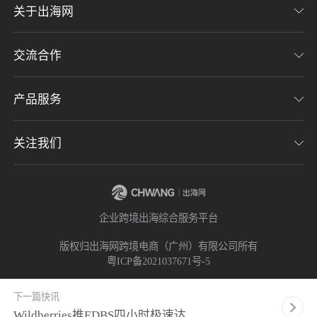
关于出海网
交流合作
关于我们
加入我们
产品服务
联系我们
用户协议
意见反馈
关注我们
CHWE全球跨境电商展
隐私协议
海潮品牌出海
出海网服务号
企业跨境出海综合服务平台
海贝分销
出海网小程序
版权归出海网跨境电商（广州）有限公司所有
粤ICP备2021037671号-5
出海网社群
下一篇快讯
Wildberries推EDBS四小时极速达