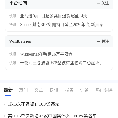
平台动向
关注
亚马逊9月1日起多类目退货缩至14天
快讯
Shopee越南3PF免佣窗口延至2026年底 新卖家最
快讯
高享3个月费用全免
Wildberries
关注
Wildberries在哈建26万平双仓
快讯
一夜间三仓遇袭 WB圣彼得堡物流中心起火、契
快讯
诃夫仓5死10伤
最新
热门
文章
快讯
报告
词条
热门词条
TikTok在韩被罚103亿韩元
美DHS单次新增43家中国实体入UFLPA黑名单